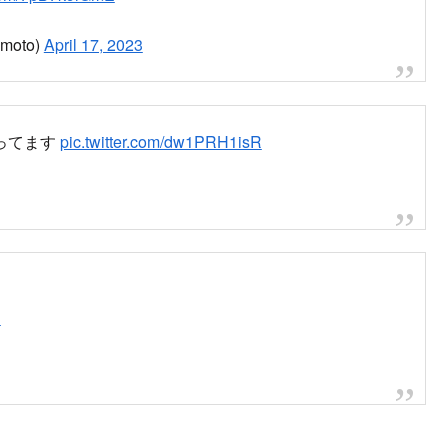
充満
現地の様子
本橋1丁目で車両火災
めて黒煙出てる。離れます、、、
)
April 17, 2023