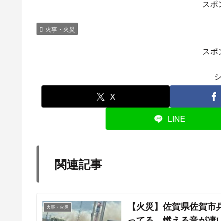
— たまき (@tama_k_ing)
April 17, 2023
黒煙が上がっている現地の様子
日本橋駅付近車両火災？昭和通り煙すごい
pic.
— なりハム電子音姉さん (@jackson_KOMACHI
江戸橋で車が燃えてる模様
爆発音がしてます
pic.twitter.com/g6FjX0fQNO