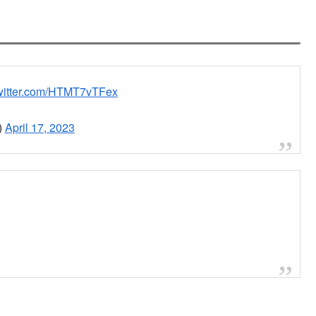
.com/7pB7k9lGmE
moto)
April 17, 2023
ってます
pic.twitter.com/dw1PRH1isR
B