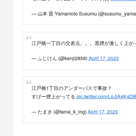
爆発音や周辺に煙が
黒煙が上がっている
18時47分頃 東京都中央区日
日本橋散歩してたら急に爆発音めっちゃ鳴り始
pic.twitter.com/cnPgyJzUBl
— カワノ Hit Box｜Kawano (@kawanoChannn
爆発音や周辺に煙が充満