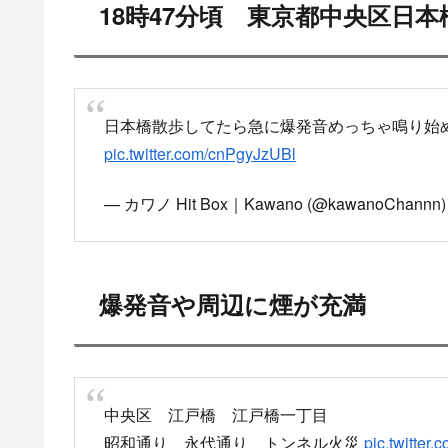
スポ
目
18時47分頃 東京