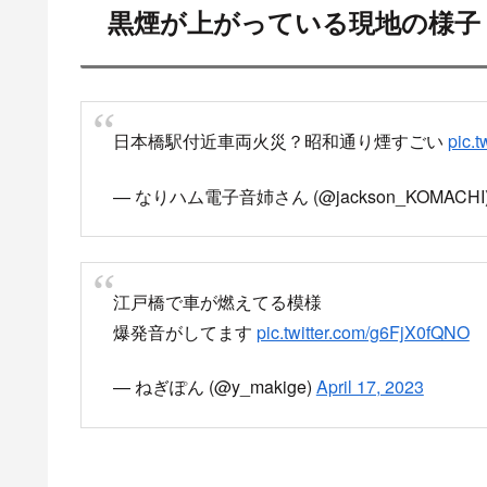
中央区 江戸橋 江戸橋一丁目
昭和通り 永代通り トンネル火災
pic.twitter
— 山本 晋 Yamamoto Susumu (@susumu_yama
江戸橋一丁目の交差点。。。黒煙が激しく上が
— ふじけん (@kenji2858)
April 17, 2023
江戸橋1丁目のアンダーパスで事故？
すげー煙上がってる
pic.twitter.com/LoJlA4K4D