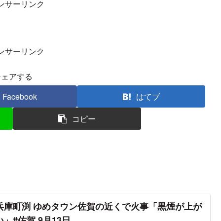
twitter.com/HTMT7vTFex
)
April 17, 2023