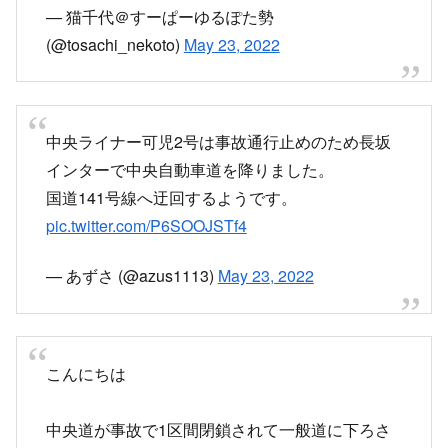
10時頃 中央自動車道 長坂IC～須玉IC間で横転事故
事故による通行止めで下道に
10時頃 中央自動車道 長坂IC～須玉IC間
で横転事故
中央道上り長坂インター2キロから渋滞
その先双葉で事故通行止めのため通られる方はご
注意下さい
#事故通行止め
#中央道上り
pic.twitter.com/VfMxS1qvXz
— いさむチャンネル 【official】 (@isamu0131)
May 23, 2022