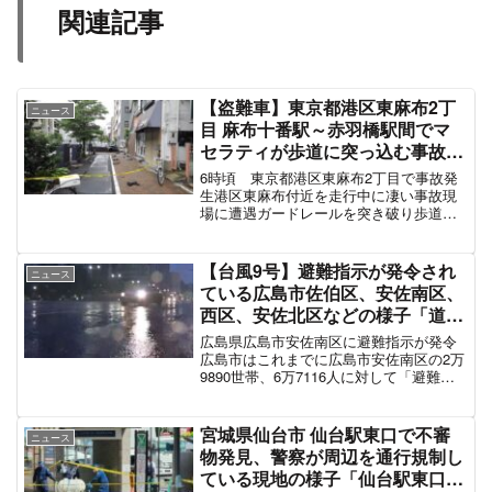
中央道長坂IC過ぎたあたりで土手にトラック落ち
てた
— ドライバー (@jW2ulDJw1NA0EL2)
May 23,
2022
中央道上り 長坂〜須玉 横転事故で通行止め
この区間またか…
下りでカーブになるからスピード出るんだよね…
— 躍進〜Unite for the Next (@tmoon2199)
May
23, 2022