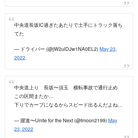
— 猫千代＠すーぱーゆるぽた勢
(@tosachi_nekoto)
May 23, 2022
中央ライナー可児2号は事故通行止めのため長坂
インターで中央自動車道を降りました。
国道141号線へ迂回するようです。
pic.twitter.com/P6SOOJSTf4
— あずさ (@azus1113)
May 23, 2022
こんにちは
中央道が事故で1区間閉鎖されて一般道に下ろさ