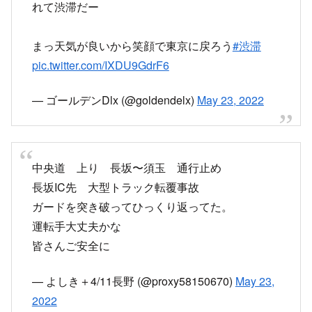
中央道（上り）
規制区間：長坂IC→須玉IC
規制内容：通行止
原因：横転転覆事故
中央道の事故・渋滞情報 - Yahoo!道路交通情報
中央道の渋滞情報や通行止め・事故など今現在の最新道路
情報を規制区間や地図で見ることができます。日本道路交
通情報センター（JARTIC）の最新データを用い高速道路の
リアルタイムな状況をご確認いただけます。
roadway.yahoo.co.jp
事故による通行止めで下道に
事故で通行止め
長坂で下道へー
pic.twitter.com/TISO5MS5xf