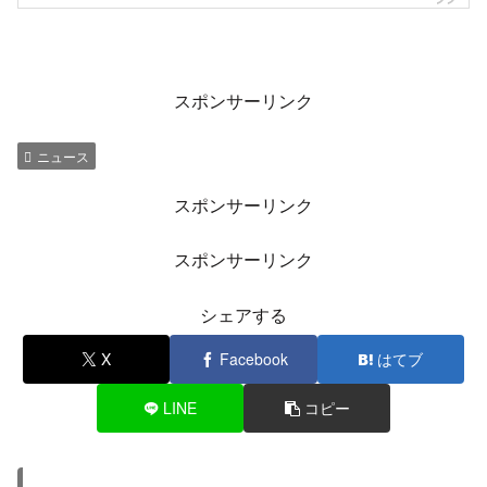
れて渋滞だー
まっ天気が良いから笑顔で東京に戻ろう
#渋滞
pic.twitter.com/IXDU9GdrF6
— ゴールデンDlx (@goldendelx)
May 23, 2022
中央道 上り 長坂〜須玉 通行止め
長坂IC先 大型トラック転覆事故
ガードを突き破ってひっくり返ってた。
運転手大丈夫かな
皆さんご安全に
— よしき＋4/11長野 (@proxy58150670)
May 23,
2022