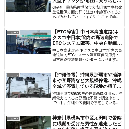
大型トラックが電柱に突っ込む事
故「ネコをよけようとして電柱に
6時頃 長崎県佐世保市大塔町18で事故発
激突」車線規制で渋滞4月6日
生佐世保方面に行く道は1車線塞いでるか
ら混みだしてた、さすがにここまで酷い
事故だとまだまだかかりますな。。
pic.twitter.com/8P1w6cH5Vv— まーちゃ
ん (@riumu2) Ap...
【ETC障害】中日本高速道路(ネ
ニュース
クスコ中日本)管内の高速道路で
ETCシステム障害、中央自動車道
や新東名高速道路などのスマート
中日本高速道路(ネクスコ中日本)管内の高
ICや通常の料金所のETCレーンが
速道路でETCシステム障害画像引用元：
日本道路交通情報センターによります
閉鎖「一般レーンで通行処理、復
と、4月6日午前0時24分ごろ、中央自動車
旧のめど立たず」「三鷹料金所が
道でETCのシステム障害が発生しまし
4km渋滞」4月6日
た。 この影響で、東京都や山梨県内のス
【沖縄停電】沖縄県那覇市や浦添
ニュース
マートインタ...
市や宜野湾など大規模停電、沖縄
全域で停電している現地の様子
「ユニオン停電してる、信号も消
沖縄全域で68530戸の停電画像引用元：沖
えてる」「イベント中に電気が消
縄電力によると原因は不明で調査中とし
ている。沖縄の広範囲で停電していると
えた、警察に電話も繋がらない」
の報告が相次ぐ沖縄停電やん
#停電情報 #沖縄 11月12日
pic.twitter.com/tIIRNzvHlP— ポンコツテ
ツヤ (@CRAZEbeat71...
神奈川県横浜市中区太田町で警察
ニュース
に職質を受けた男性が逃走したビ