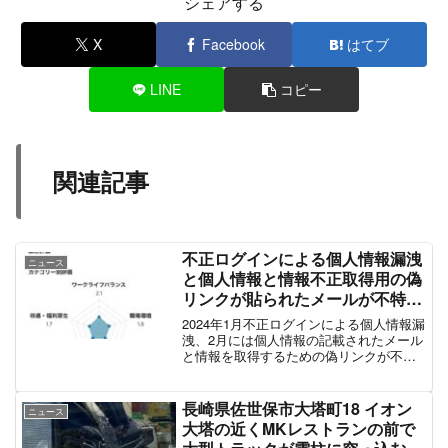
シェアする
X
Facebook
はてブ
LINE
コピー
関連記事
不正ログインによる個人情報漏洩
ニュース
と個人情報と情報不正取得用の偽
リンクが貼られたメールが不特定
多数に送信された会社のIndeed
2024年1月不正ログインによる個人情報漏
求人がヤバいと話題「言語は
洩、2月には個人情報の記載されたメール
と情報を取得するための偽リンクが不特
Javaで必須スキルはWebサイト
定多数に送信その会社のIndeed求人がヤ
制作系、女性限定で容姿端麗尚
バいと話題画像引用元：Indeedってガチ
可」
で怖い求人あるから見るのやめられない
長崎県佐世保市大塔町18 イオン
ニュース
p...
大塔の近くMKレストランの前で