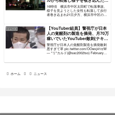
ルから転落し様子を覗き込んだ女
性も転落して地上にいた人など2
16時頃 横浜市中区太田町で転落事故、
人が巻き込まれ4人怪我して病院
様子を見ようとした女性も転落して歩行
者巻き込まれ21日夕方、横浜市中区の繁
に搬送、転落事故現場の様子1月
華街でビルから男性が転落したあと様子
21日
を見ようと身を乗り出した女性も転落
し、地上にいた人など2人が巻き込まれま
【YouTuber組員】警視庁が日本
ニュース
した。4人はけがをし...
人の覚醒剤の製造を摘発、月70万
稼いでいたYouTuber敵刺(テキサ
ス)こと坂井容疑者ら4人が逮捕
警視庁が日本人の覚醒剤製造を摘発敵刺
悪すぎて草 pic.twitter.com/OOwxj41rzW
— "リ"カルド(@sac2002tso) February
18, 2022 警視庁によりますと、この部屋
は覚醒剤の製造工場となっていて、...
ホーム
ニュース
まとめ部