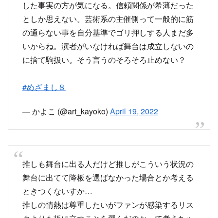
に捨て駒扱い。そう言うのそろそろ止めない？
#めざまし８
— かよこ (@art_kayoko)
April 19, 2022
推しも舞台に出る人だけど推しがこういう状況の
舞台に出てて降板を選ばなかった場合とか考える
ときつくないすか…
推しの情熱は尊重したいがファンが感染するリス
クよりも板に立つことを選んだのかって考えちゃ
うじゃん…
— モロあき (@mo6_ack)
April 18, 2022