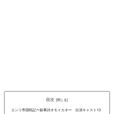
目次
エンリ帝国戦記〜叙事詩オモイカネ〜 出演キャスト13