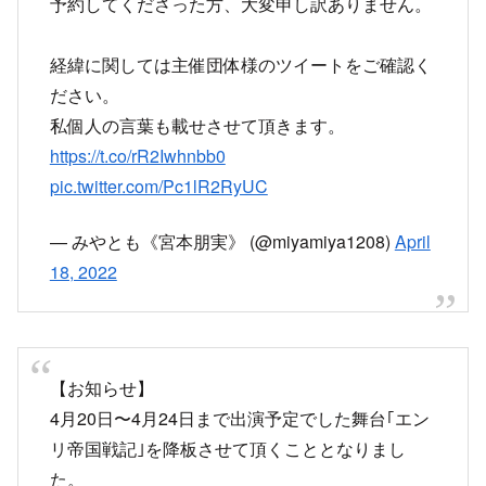
経緯に関しては主催団体様のツイートをご確認く
ださい。
私個人の言葉も載せさせて頂きます。
https://t.co/rR2Iwhnbb0
pic.twitter.com/Pc1lR2RyUC
— みやとも《宮本朋実》 (@miyamiya1208)
April
18, 2022
【お知らせ】
4月20日〜4月24日まで出演予定でした舞台｢エン
リ帝国戦記｣を降板させて頂くこととなりまし
た。
降板に至る詳しい経緯、今後の対応、変更点など
は引用元である主催団体様のご説明をご確認くだ