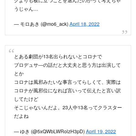
とある劇団が13名出られないとコロナで
ブロデュサ―の話だと大丈夫と思う方は出演して
とか
コロナは風邪みたいな事言ってらしくて、実際は
コロナが風邪位になれば言いって伝えたと言い訳
してたけど
そこじゃないんだよ。23人中13名ってクラスター
だよね
— ゆき (@5xQWbLWRolzH3pD)
April 19, 2022
コロナ絡みで舞台のキャストがたくさん降板した
やつ、とんでもない団体が出てきたかと思ったけ
ど結局お互いにわかり合えない者同士で舞台やっ