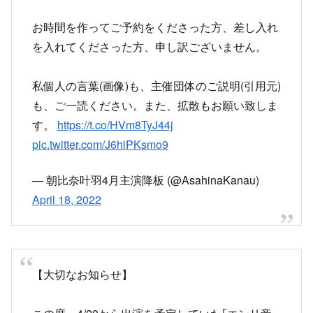
私個人の言葉(画像)も、主催団体のご説明(引用元)
も、ご一読ください。また、拡散もお願い致しま
す。
https://t.co/HVm8TyJ44j
pic.twitter.com/J6hiPKsmo9
— 朝比奈叶羽4月主演降板 (@AsahinaKanau)
April 18, 2022
【大切なお知らせ】
この度、4/20から出演を予定していた｢エンリ帝
国戦記〜叙事詩オモイカネ〜｣を降板する運びと
なりました。