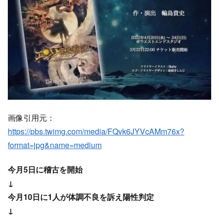
画像引用元：
https://pbs.twimg.com/media/FQvk6JYVcAMm76x?
format=jpg&name=medium
今月5日に稽古を開始
↓
今月10日に1人が体調不良を訴え陽性判定
↓
キャスト全員のPCR検査を実施、リモートでの稽古に切
替
↓
その後も換気などを徹底していたが4人が陽性