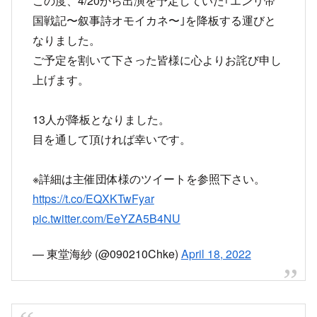
ご予定を割いて下さった皆様に心よりお詫び申し
上げます。
13人が降板となりました。
目を通して頂ければ幸いです。
※詳細は主催団体様のツイートを参照下さい。
https://t.co/EQXKTwFyar
pic.twitter.com/EeYZA5B4NU
— 東堂海紗 (@090210Chke)
April 18, 2022
4/20(木)-24(日)
Aznet Produce劇場公演
『エンリ帝国戦記〜叙事詩オモイカネ〜』に出演