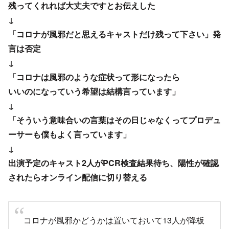
↓
「コロナは風邪のような症状って形になったら
いいのになっていう希望は結構言っています」
↓
「そういう意味合いの言葉はその日じゃなくってプロデュ
ーサーも僕もよく言っています」
↓
出演予定のキャスト2人がPCR検査結果待ち、陽性が確認
されたらオンライン配信に切り替える
コロナが風邪かどうかは置いておいて13人が降板
した事実の方が気になる。信頼関係が希薄だった
としか思えない。芸術系の主催側って一般的に筋
の通らない事を自分基準でゴリ押しする人まだ多
いからね。演者がいなければ舞台は成立しないの