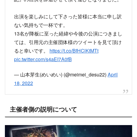
ては、引用元の主催団体様のツイートを見て頂け
ると幸いです。
https://t.co/BfHClKtMTt
pic.twitter.com/s4aEI7A0fB
— 山本芽生(めいめい) (@meimei_desu22)
April
18, 2022
主催者側の説明について