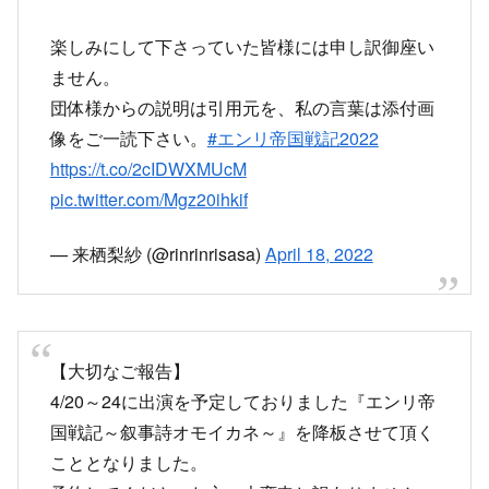
楽しみにして下さっていた皆様には申し訳御座い
ません。
団体様からの説明は引用元を、私の言葉は添付画
像をご一読下さい。
#エンリ帝国戦記2022
https://t.co/2cIDWXMUcM
pic.twitter.com/Mgz20ihkif
— 来栖梨紗 (@rinrinrisasa)
April 18, 2022
【大切なご報告】
4/20～24に出演を予定しておりました『エンリ帝
国戦記～叙事詩オモイカネ～』を降板させて頂く
こととなりました。
予約してくださった方、大変申し訳ありません。