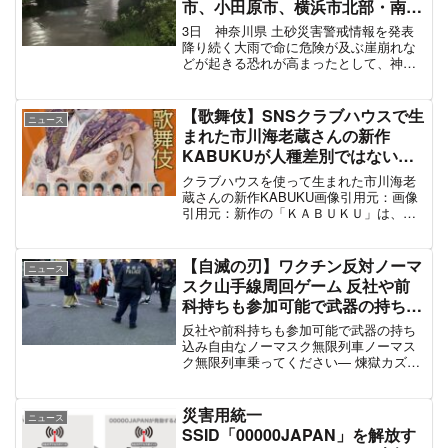
庄内川の橋をくぐるところ冠水して通行止め！
土手沿いの道アウト！
pic.twitter.com/3V7VxAjjS5
— かつやまん@ZENKAIメイド
(@katsuyaman225)
August 13, 2021
庄内川やばい
pic.twitter.com/zRdAvt8LYm
— ほた (@hota_S1)
August 13, 2021
スポンサーリンク