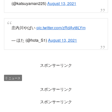
庄内川 吉根堰堤
着実に上がってきてるけどまだ微々たる感じ 1
時間前と今
pic.twitter.com/hUypPy51wG
— ひー (@HIROqpHITO)
August 13, 2021
は？
庄内川？
今からあま市に帰るんですけど…
pic.twitter.com/rqDfWzZ7Xj
— ヌガザカ (@NUGAZAKA)
August 13, 2021