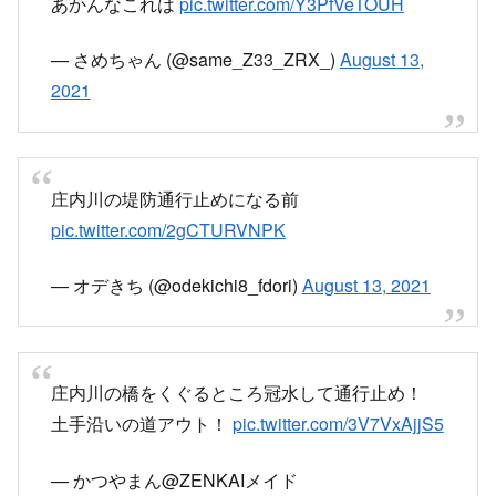
庄内川落ち着いてくれ、な！？？？
pic.twitter.com/JB16gA8AwE
— kazumAAA (@kazu_aaa_uno)
August 13, 2021
庄内川 庄内川氾濫
一時現在 庄内橋
ここはそんなにやばくない
pic.twitter.com/o7AaGcmNVp
— アツ (@Mynameisatsuro)
August 13, 2021