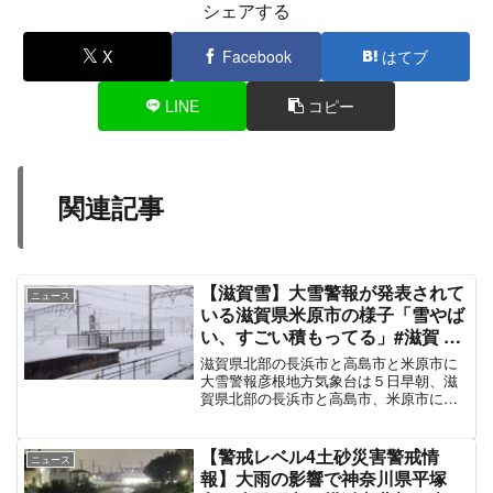
現在の庄内川
あかんなこれは
pic.twitter.com/Y3PfVeTOUH
— さめちゃん (@same_Z33_ZRX_)
August 13,
2021
庄内川の堤防通行止めになる前
pic.twitter.com/2gCTURVNPK
— オデきち (@odekichi8_fdori)
August 13, 2021