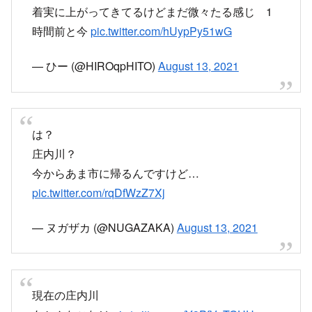
身の安全確保を第一に行動してください
#庄内川
増水中
#身の安全確保
#雨
#名古屋市中川区
pic.twitter.com/5WQ6oQACbB
— タカしゃん (@38takatakashan)
August 13,
2021
増水している庄内川の様子
庄内川の松川橋。河川敷のサッカー場は水没して
いた
pic.twitter.com/qM83ZkJhZy
— tatsuzin814 (@kotettsann)
August 13, 2021