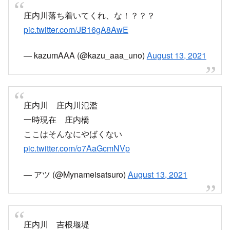
【庄内川氾濫危険情報】
岐阜県から愛知県に流れる庄内川（しょうないが
わ）が増水し、岐阜県土岐市の土岐水位観測所で
「氾濫危険水位」に到達。氾濫危険情報【警戒レ
ベル4相当】が発表されました。
浸水に警戒し早めの避難をお願いします。
https://t.co/mqoAVkn7mv
pic.twitter.com/NQ4n5KYKBV
— ウェザーニュース (@wni_jp)
August 13, 2021
10分ほど前の庄内川増水中
まだまだ雨は続きそうです