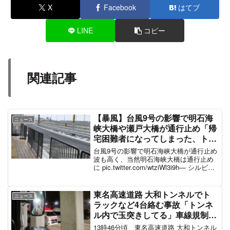
X
Facebook
はてブ
LINE
コピー
関連記事
【暴風】台風9号の影響で明石海
ニュース
峡大橋や瀬戸大橋が通行止め「帰
宅困難者になってしまった、トラ
ック横転してる」#台風9号 #暴風
台風9号の影響で明石海峡大橋が通行止め
警報 8月9日
波も高く、当然明石海峡大橋は通行止め
に pic.twitter.com/wtziWl3i9h— シルビア
(@silviajs2013) August 9, 2021 瀬戸大橋
も通行止めで強制退避、トラ...
東名高速道路 大和トンネルでト
ニュース
ラックなど4台絡む事故「トンネ
ル内で玉突きしてる」車線規制で
渋滞 #東名 12月9日
13時46分頃 東名高速道路 大和トンネル