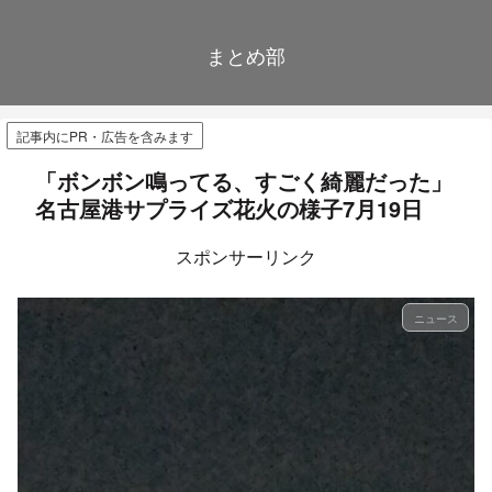
まとめ部
記事内にPR・広告を含みます
「ボンボン鳴ってる、すごく綺麗だった」
名古屋港サプライズ花火の様子7月19日
スポンサーリンク
ニュース