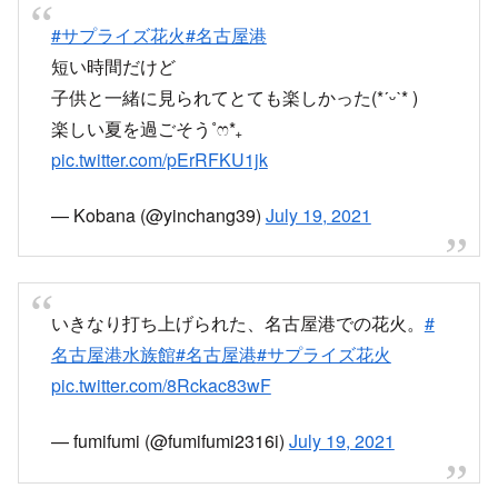
#サプライズ花火
#名古屋港
短い時間だけど
子供と一緒に見られてとても楽しかった(*ˊᵕˋ* )
楽しい夏を過ごそう˚ෆ*₊
pic.twitter.com/pErRFKU1jk
— Kobana (@yinchang39)
July 19, 2021
いきなり打ち上げられた、名古屋港での花火。
#
名古屋港水族館
#名古屋港
#サプライズ花火
pic.twitter.com/8Rckac83wF
— fumifumi (@fumifumi2316i)
July 19, 2021