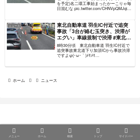
二環 4月3日
を予定)名二環工事始まったかーこりゃ毎
日混むな pic.twitter.com/CHNVpQMJqi—
ぐでビア (@evotezza1) April 2, 2021 名
二環（内回）規制区間：小幡I...
東北自動車道 羽生IC付近で追突
ニュース
事故「3台が絡む玉突き、渋滞が
エグい」車線規制で渋滞 #東北道
4月23日
8時30分頃 東北自動車道 羽生IC付近で
追突事故東北道下り加須ICから事故渋滞
ですよφ(･ω･｀)ﾒﾓﾒﾓ
pic.twitter.com/9l1RLu7k12— 麦わら帽子
のぴーちゃん(さくら組荷役)
(@minatochiharu) ...
ホーム
ニュース
まとめ部
© 2020 まとめ部.
メニュー
ホーム
検索
トップ
サイドバー