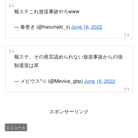
NHK党立花さん居なかったことになる
#報道ステ
ーション
pic.twitter.com/hFh3qAiLf5
— フーバー (@rMVQvrDNkwQcat4)
June 16,
2022
報ステで凄い放送事故を見たw 立花強制退席で草
— t-tera (@ttera3)
June 16, 2022
報ステ大荒れで放送事故してておもろ笑