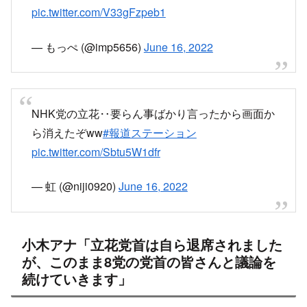
@DPFPnews
@reiwashinsen
@SDPJapan
@nkokutou1
#参院選
#報道ステーション
— 報道ステーション＋土日ステ (@hst_tvasahi)
June 16, 2022
NHK党、完全なる放送事故
#報道ステーション
pic.twitter.com/rZhxqB66CB
— インク (@Merry_new0)
June 16, 2022
立花、空気読んでなくて草
#報道ステーション
pic.twitter.com/BZbcwme2Jf