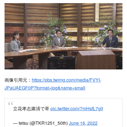
— RGM-79GM guard custom (@GMgreat1627)
June 16, 2022
立花孝志さん フェードアウト
立花が報ステで消されてて草
事前に用意されてた質問にふざけた答えしたから
かね？w
pic.twitter.com/3spSDibzhq
— 能面 (@sairent_beisu)
June 16, 2022
報ステ、立花代表どっかいったwww