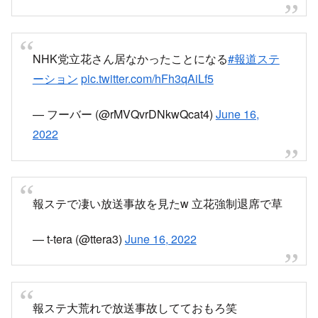
pic.twitter.com/V33gFzpeb1
— もっぺ (@imp5656)
June 16, 2022
NHK党の立花‥要らん事ばかり言ったから画面か
ら消えたぞww
#報道ステーション
pic.twitter.com/Sbtu5W1dfr
— 虹 (@niji0920)
June 16, 2022
小木アナ「立花党首は自ら退席されました
が、このまま8党の党首の皆さんと議論を
続けていきます」