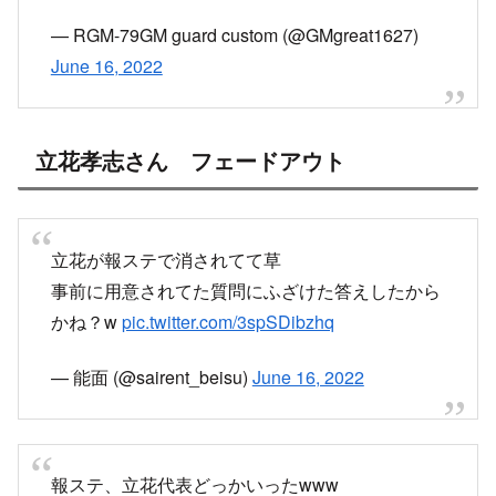
立花孝志さん フェードアウト
小木アナ「立花党首は自ら退席されましたが、このまま8
党の党首の皆さんと議論を続けていきます」
テーマを逸脱した発言をしても止めなかっ
たNHK党の立花孝志さん
夜9:54から
#スマホでも報ステ
TVerでも
#リアルタイム配信
各党の党首が生出演で討論
国民の安全を、そして暮らしをどう守るのか
徹底的に議論します
@jimin_koho
@komei_koho
@CDP2017
@osaka_ishin
@jcp_cc