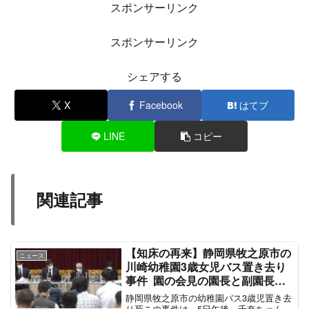
内容入ってこん笑
— Meg (@mgpivy)
June 16, 2022
完全に放送事故w
#報ステ
— a.k.a Tocsam (@megamixed)
June 16, 2022
報ステ見てたらN党が放送事故起こして草生えた
— 厚生かわゆい労働省 (@kawa_yui_yui)
June
16, 2022