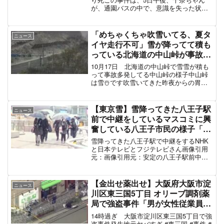
報ステこれ放送事故やろwww
— 春巻き (@harumaki_x)
June 16, 2022
報ステ、その発言認められない放送事故からの強
制退室は草
— メビウス*☆ (@Mevius_gbp)
June 16, 2022
スポンサーリンク