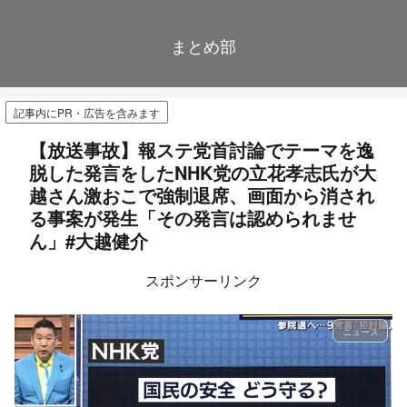
まとめ部
記事内にPR・広告を含みます
【放送事故】報ステ党首討論でテーマを逸
脱した発言をしたNHK党の立花孝志氏が大
越さん激おこで強制退席、画面から消され
る事案が発生「その発言は認められませ
ん」#大越健介
スポンサーリンク