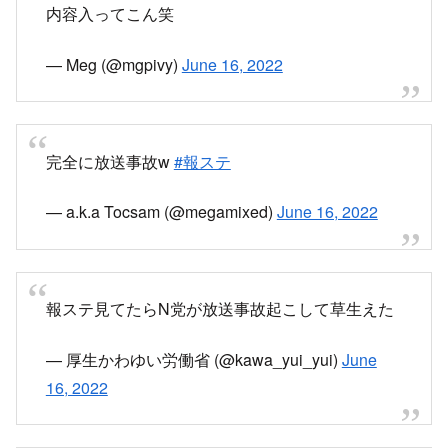
画像引用元：
https://pbs.twimg.com/media/FVYI-
JPaUAEGF0P?format=jpg&name=small
立花孝志粛清で草
pic.twitter.com/7mHsfL7glI
— tetsu (@TKR1251_50th)
June 16, 2022