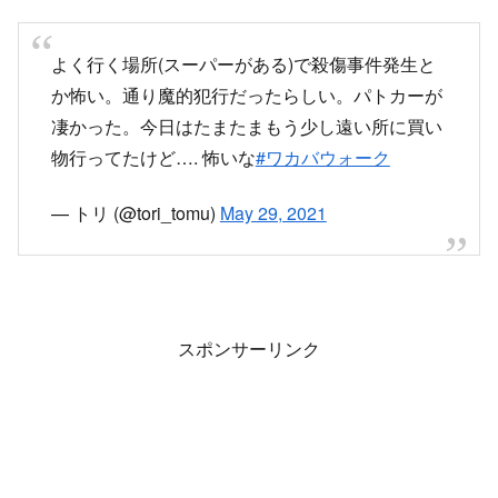
ら戻った方がいいって教えてくれた…さっきいた
場所…危なかった
— ちょん (@389_e)
May 29, 2021
よく行く場所(スーパーがある)で殺傷事件発生と
か怖い。通り魔的犯行だったらしい。パトカーが
凄かった。今日はたまたまもう少し遠い所に買い
物行ってたけど…. 怖いな
#ワカバウォーク
— トリ (@tori_tomu)
May 29, 2021
スポンサーリンク