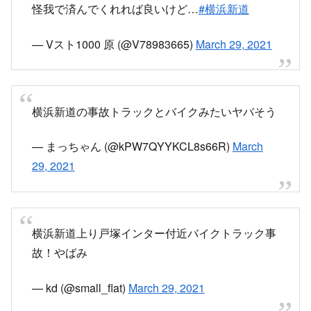
横浜新道 事故の影響で大渋滞、ライダー
のヘルメットから大量の血が出ていたとの
目撃情報
横浜新道（上矢部にて）通行止め？30分近く動か
ない…
状況がわからない……
#横浜新道
pic.twitter.com/BOJG3dM5EG
— Vスト1000 原 (@V78983665)
March 29, 2021
事故渋滞（横浜新道上り）だそうです。
１キロ…55分…かぁ…パトカー数台救急車…こり
ゃ大事故みたいだな…