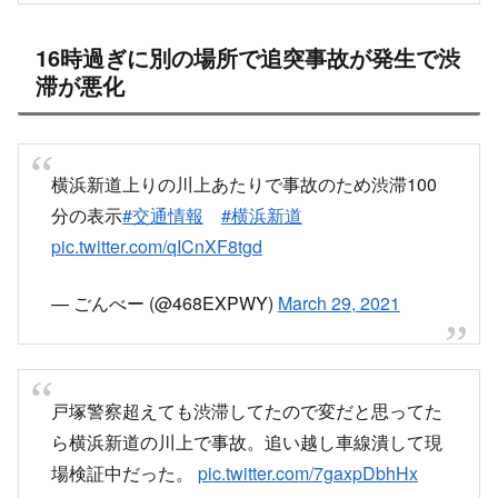
仕方ないか
#横浜新道
pic.twitter.com/QJfRLjmIMh
— Vスト1000 原 (@V78983665)
March 29, 2021
横浜新道、戸塚ー川上90分！
地獄だ…
#とれせん
pic.twitter.com/c2lCbKV7xH
— やまぴー（締め切りまでガンバ！）
(@t90tank0128)
March 29, 2021
あちゃー
事故現場通過…バイクがトラックに突っ込んだ感
じ…目茶苦茶に壊れてる…