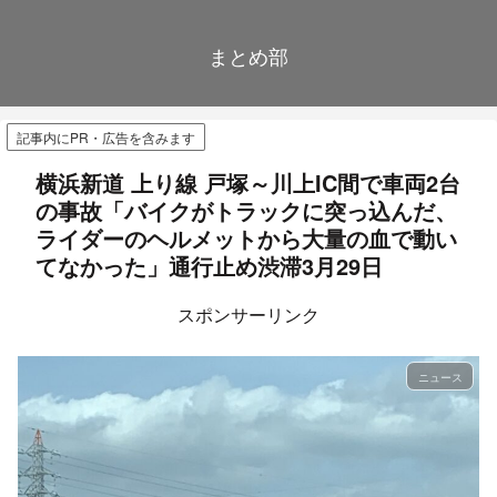
まとめ部
記事内にPR・広告を含みます
横浜新道 上り線 戸塚～川上IC間で車両2台
の事故「バイクがトラックに突っ込んだ、
ライダーのヘルメットから大量の血で動い
てなかった」通行止め渋滞3月29日
スポンサーリンク