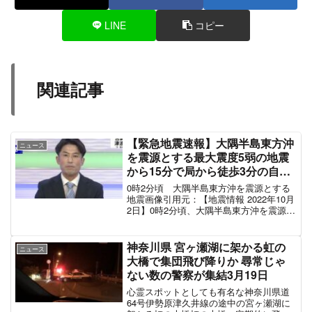
— 追跡戦闘者 (@masahitoSPV)
March 29, 2021
横浜新道からの渋滞ひどすぎ
— 聖帝らいむ (@seionkai)
March 29, 2021
横浜新道3km90分とは
— (@ChorekiSambok)
March 29, 2021
横浜新道の事故渋滞酷いな。日中からずっと規制
され改善してない。また事故が事故を呼んでいる