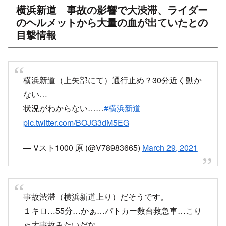
付近で事故発生
横浜新道の事故
料金所から1km55分ってやばい。
#横浜新道
#事故
pic.twitter.com/NC8fQFTI6J
— ハルハル (@haruharu_2828)
March 29, 2021
横浜新道（上り）
規制区間：川上IC付近
規制内容：車線規制
横浜新道の事故・渋滞情報 - Yahoo!道路交通情報
横浜新道の渋滞情報や通行止め・事故など今現在の最新道
路情報を規制区間や地図で見ることができます。日本道路
交通情報センター（JARTIC）の最新データを用い高速道路
のリアルタイムな状況をご確認いただけます。