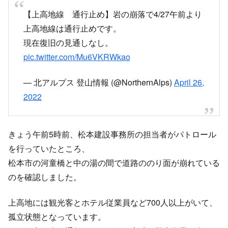
【上高地線 通行止め】岩の崩落で4/27午前より
上高地線は通行止めです。
現在復旧の見通しなし。
pic.twitter.com/Mu6VKRWkao
— 北アルプス 登山情報 (@NorthernAlps)
April 26,
2022
きょう午前5時前、松本建設事務所の担当者がパトロール
を行っていたところ、
松本市の河童橋と中の湯の間で道路ののり面が崩れている
のを確認しました。
上高地には観光客とホテル従業員など700人以上がいて、
孤立状態となっています。