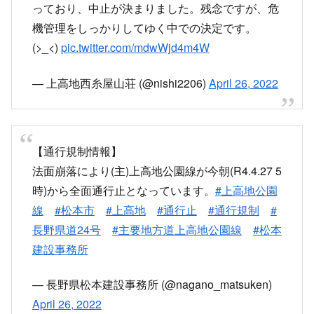
は少ないです。今日は開山祭が行われる予定でし
たが、太兵衛平近くの法面が崩れて交通止めとな
っており、中止が決まりました。残念ですが、危
機管理をしっかりしてゆく中での決定です。
(>_<)
pic.twitter.com/mdwWjd4m4W
— 上高地西糸屋山荘 (@nishi2206)
April 26, 2022
【通行規制情報】
法面崩落により(主)上高地公園線が今朝(R4.4.27 5
時)から全面通行止となっています。
#上高地公園
線
#松本市
#上高地
#通行止
#通行規制
#
長野県道24号
#主要地方道上高地公園線
#松本
建設事務所