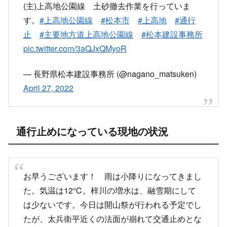
【道路通行規制情報】
(主)上高地公園線 土砂撤去作業を行っていま
す。
#上高地公園線
#松本市
#上高地
#通行
止
#主要地方道上高地公園線
#松本建設事務所
pic.twitter.com/3aQJxQMyoR
— 長野県松本建設事務所 (@nagano_matsuken)
April 27, 2022
通行止めになっている現地の状況
お早うございます！ 雨は小降りになってきまし
た。気温は12℃。梓川の増水は、融雪期にして