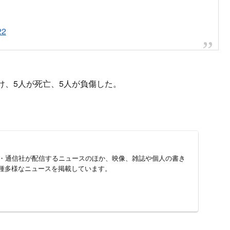
damage asap and resume TV broadcasting
arch 1, 2022
ior Ministry
pic.twitter.com/cTvKFtDkEm
 2022
 TV tower, knocking out some state broadcasts: Ukraine