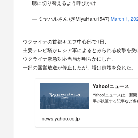
Kyiv right now.
The city authorities have promised to fix the 
pic.twitter.com/quEvGvx4fb
— Illia Ponomarenko 🇺🇦 (@IAPonomarenko)
M
Russia attacks TV tower in Kiev – Ukraine’s Inter
— TRT World Now (@TRTWorldNow)
March 1,
#BREAKING
Russian air strike hits Kyiv’s main
interior ministry
pic.twitter.com/eq5m6Du70U
— AFP News Agency (@AFP)
March 1, 2022