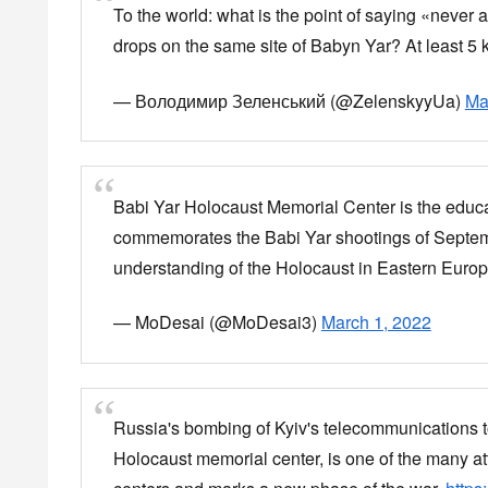
news.yahoo.co.jp
ホロコースト記念館が被害を受
撃されたとゼレンスキー大統領
Russia bombs Holocaust Memorial Babi Yar in 
— Mykhailo Golub (@golub)
March 1, 2022
Video of a Russian strike targeting Kyiv TV tower