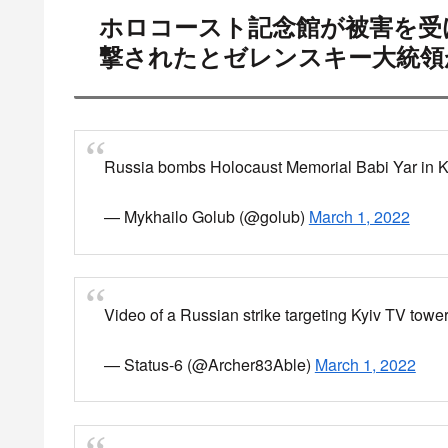
テレビ塔を爆破され、すべてのテレビ局が放送
聴に切り替えるよう呼びかけ
— ミヤハルさん (@MiyaHaru1547)
March 1, 20
ウクライナの首都キエフ中心部で1日、
主要テレビ塔がロシア軍によるとみられる攻撃を受
ウクライナ緊急対応当局が明らかにした。
一部の国営放送が停止したが、塔は倒壊を免れた。
Yahoo!ニュース
Yahoo!ニュースは、
手が執筆する記事など多