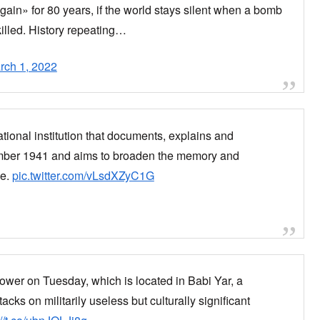
けたと現地情報、バビ・ヤールが爆
が激怒
Kyiv
pic.twitter.com/cwkwj0FNUC
 this afternoon.
pic.twitter.com/Ft2GekHkmJ