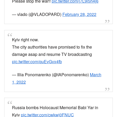
Please stop the war!!
pic.twitter.com/j7L9i5h4j6
— vlado (@VLADOPARD)
February 28, 2022
Kyiv right now.
The city authorities have promised to fix the
damage asap and resume TV broadcasting
pic.twitter.com/quEvGvx4fb
— Illia Ponomarenko (@IAPonomarenko)
March
1, 2022
Russia bombs Holocaust Memorial Babi Yar in
Kyiv
pic.twitter.com/cwkwj0FNUC