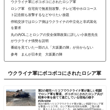
ウクライナ軍にボコボコにされたロシア軍
ロシア軍 住宅街で無差別攻撃、テレビ塔やホロコース
ト記念館も攻撃するなどやりたい放題
停戦交渉ではロシア側はウクライナの中立化と非武装化
を要求
丸の内OLことロシアの安全保障政策に詳しい小泉悠先生
がウクライナ情勢を説明
番組を見ていた一部の人「大坂夏の陣」が分からない
参考 まんが日本史 大坂夏の陣
ウクライナ軍にボコボコにされたロシア軍
第2の都市ハリコフでウクライナ軍が激しい戦闘
でロシア軍を撃退、ボコボコにされたロシア兵が
戦車や車を捨てて逃亡している現地の様子
#Ukraine
第2の都市ハリコフでウクライナ軍が激しい戦闘でロシア軍
を撃退ハリコフ市。ロシア軍が住宅街を砲撃。ご覧の通
り、軍人一人もいないところ。 pic.twitter.com/EfYqoi4yxn