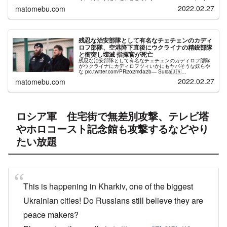
— ナザレンコ・アンドリー (@nippon_ukur...
2022.02.27
matomebu.com
残忍な治安部隊として有名なチェチェンのカディ
ロフ部隊、空港降下直後にウクライナの精鋭部隊
と衝突し壊滅 指揮官が死亡
残忍な治安部隊として有名なチェチェンのカディロフ部隊
がウクライナにカディロフツィいかにもヤバそうな奴らや
な pic.twitter.com/PR2o2mda2b— Suica🇺🇦
(@3lbz8i1KzWsxjV1) February 26...
2022.02.27
matomebu.com
ロシア軍 住宅街で無差別攻撃、テレビ塔
やホロコースト記念館も攻撃するなどやり
たい放題
This is happening in Kharkiv, one of the biggest
Ukrainian cities! Do Russians still believe they are
peace makers?