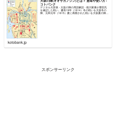
大坂の陣(オオサカノジン)とは？ 意味や使い方 -
コトバンク
デジタル大辞泉 - 大坂の陣の用語解説 - 徳川家康が豊臣氏
を滅ぼした戦い。慶長19年（1614）冬の戦いを大坂冬の
陣、元和元年（1615）夏に再開された戦いを大坂夏の陣と
いう。
kotobank.jp
スポンサーリンク