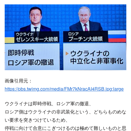
画像引用元：
https://pbs.twimg.com/media/FMr7kNracAI4RSB.jpg:large
ウクライナは即時停戦、ロシア軍の撤退、
ロシア側はウクライナの非武装化という、どちらものめな
い要求を突きつけているため、
停戦に向けて合意にこぎつけるのは極めて難しいものと思