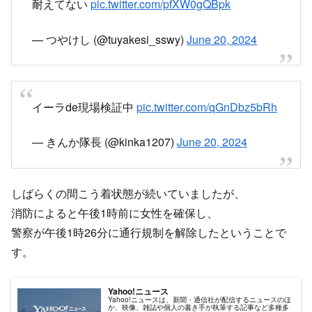
耐えてない
pic.twitter.com/pfXW0gQBpk
— つやけし (@tuyakesi_sswy)
June 20, 2024
イーラde現場検証中
pic.twitter.com/qGnDbz5bRh
— きんか隊長 (@kinka1207)
June 20, 2024
しばらくの間こう着状態が続いていましたが、
消防によると午後1時前に女性を確保し、
警察が午後1時26分に通行規制を解除したということで
す。
Yahoo!ニュース
Yahoo!ニュースは、新聞・通信社が配信するニュースのほ
か、映像、雑誌や個人の書き手が執筆する記事など多種多