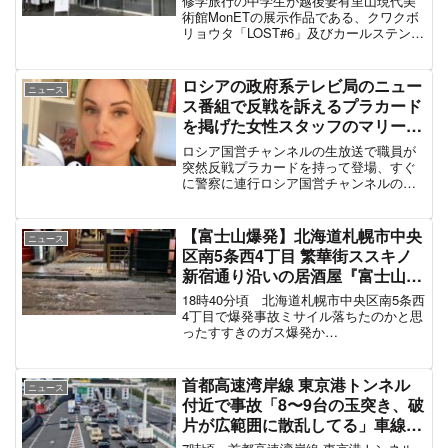
修学旅行の中学生が越後妻有里山現代美
ョウタ「LOST#6」及びカールス
術館MonETの展示作品である、クワクボ
リョウタ「LOST#6」及びカールステン・
テン・ニコライ「Wellenwanne
ニコライ「Wellenwanne LFO」を破損画
LFO」を破損、大地の芸術祭で非
像引用元：越後妻有里山現代美術館
公開になった作品について
MonETの展示作品である、クワクボリ
ロシアの政府系テレビ局のニュー
ニュース
ョ...
ス番組で反戦を訴えるプラカード
を掲げた女性スタッフのマリー
ナ・オフシャニコワさんが14時間
ロシア国営チャンネルの生放送で職員が
に及ぶ尋問と罰金3万ルーブルで
突然反戦プラカードを持って登場、すぐ
に警察に連行ロシア国営チャンネルの生
釈放、罪に問われた呼びかけの内
放送。良心ある職員が突然反戦プラカー
容
ドを持って現れた。言っていること：戦
争を止めろ！戦争反対！プラカード：プ
【富士山爆発】北海道札幌市中央
ニュース
ロパガンダを信じるな！貴...
区南5条西4丁目 繁華街ススキノ
新宿通り沿いの居酒屋『富士山』
で爆発事故「飲食店の扉やガラス
18時40分頃 北海道札幌市中央区南5条西
片が散乱、スーパーレスキュー出
4丁目で爆発事故ミサイル落ちたのかと思
ったすすきのガス爆発か
動してる」すすきの爆発 #札幌 1
pic.twitter.com/BC5XJgZXuk— Dahlia
月5日
(@kahootomy) January 5, 2024 警察に
よ...
首都高速湾岸線 東京港トンネル
ニュース
付近で事故「8〜9台の玉突き、破
片が広範囲に散乱してる」車線規
制で渋滞 #首都高 6月1日