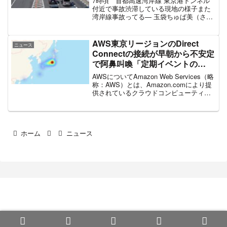
7時頃 首都高速湾岸線 東京港トンネル
付近で事故渋滞している現地の様子また
湾岸線事故ってる— 玉袋ちゅぱ美（さう
す） (@Z1000_2006) May 31, 2022 首都
高東京港トンネルで車９台位の玉突き事
故と遭遇まだ事故が起きたばか...
AWS東京リージョンのDirect
ニュース
Connectの接続が早朝から不安定
で阿鼻叫喚「定期イベントの
AWS障害で仕事にならない、
AWSについてAmazon Web Services（略
GitHubも落ちてる」9月2日
称：AWS）とは、Amazon.comにより提
供されているクラウドコンピューティン
グサービスクラウドの分野でのAWSの世
界的シェアは33％前後で世界1位である。
世界的シェア13%前後で...
ホーム
ニュース
まとめ部
© 2020 まとめ部.