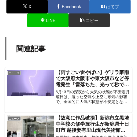
X
Facebook
はてブ
LINE
コピー
関連記事
【雨すごい雷やばい】ゲリラ豪雨
ニュース
で大阪府大阪市や東大阪市など停
電発生「雷落ちた、光って秒で音
鳴って家揺れた」#大阪停電 6月
6月13日の深夜から大気の状態が不安定月
14日
曜日は、湿った空気や上空に寒気の影響
で、全国的に大気の状態が不安定となり
そうです。特に気温の上がる午後は、急
な強い雨や雷雨に注意が必要です。ま
た、各地で蒸し暑さが続くため、熱中症
【故意に作品破損】新潟市立黒埼
ニュース
にもお気をつけください...
中学校の修学旅行生が新潟県十日
町市 越後妻有里山現代美術館
MonETの展示作品、クワクボリ