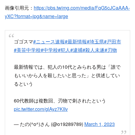
画像引用元：
https://pbs.twimg.com/media/FqG5cJCaAAA-
yXC?format=jpg&name=large
ゴゴスマ
#ニュース速報
#最新情報
#埼玉県
#戸田市
#美笹中学校
#中学校
#犯人
#逮捕
#殺人未遂
#刃物
最新情報では、犯人の10代とみられる男は「誰で
もいいから人を殺したいと思った」と供述してい
るという
60代教師は複数回、刃物で刺されたという
pic.twitter.com/glAyz7KIIv
— たの(^o^)さん (@o19289789)
March 1, 2023