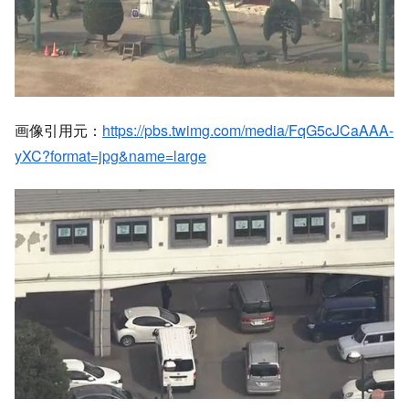
画像引用元：
https://pbs.twimg.com/media/FqG5cJCaAAA-
yXC?format=jpg&name=large