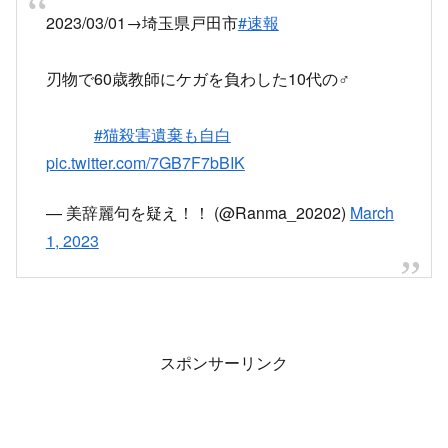
2023/03/01→埼玉県戸田市
#速報
刃物で60歳教師にケガを負わした10代の♂
#猫殺害遺棄も自白
pic.twitter.com/7GB7F7bBIK
— 美辞麗句を疑え！！ (@Ranma_20202)
March
1, 2023
スポンサーリンク