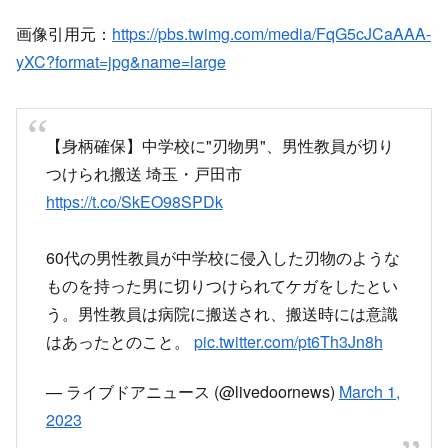
画像引用元：
https://pbs.twimg.com/media/FqG5cJCaAAA-
yXC?format=jpg&name=large
【身柄確保】中学校に"刃物男"、男性教員が切り
つけられ搬送 埼玉・戸田市
https://t.co/SkEO98SPDk
60代の男性教員が中学校に侵入した刃物のような
ものを持った男に切りつけられてケガをしたとい
う。男性教員は病院に搬送され、搬送時には意識
はあったとのこと。
pic.twitter.com/pt6Th3Jn8h
— ライブドアニュース (@livedoornews)
March 1,
2023