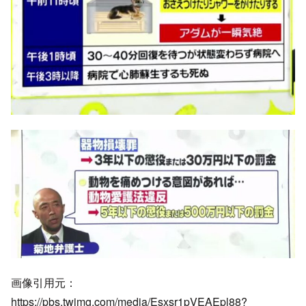
画像引用元：
https://pbs.twimg.com/media/Esxsr1pVEAEpl88?