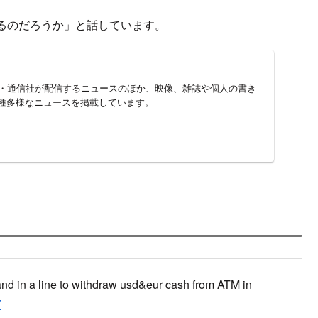
qWYAUAiPS.jpg:large
対して更に強い制裁措置をとっていきます。
産凍結
の参加
大手銀行は情報収集に追われています。
裁は、