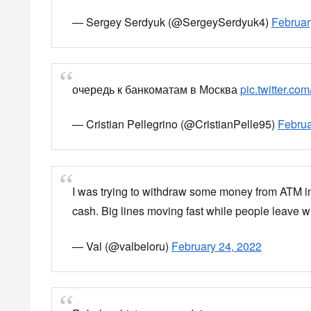
世界的な送金システム国際銀行間通信協会＝SWIFT
ロシアの大手銀行を排除する措置です。
ある大手銀行関係者は
「日本企業の本社と現地法人との送金ができなくな
制裁対象がロシアの大手銀行だけであれば、
対象にならない金融機関を通じて取引することにな
Yahoo!ニュース
Yahoo!ニュースは、
手が執筆する記事など多
news.yahoo.co.jp
モスクワなどで取り付け騒ぎ