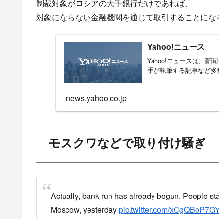
画像引用元：
https://pbs.twimg.com/media/FMcMK0
日本は、Ｇ７各国、国際社会と共に、ロシアに
・プーチン大統領を含むロシア政府関係者の資
・SWIFTからのロシアの特定銀行排除への日本
— 岸田文雄 (@kishida230)
February 27, 2022
ロシアのウクライナ侵攻に対し、アメリカやEU、
日本は新たな金融制裁を科すことになり、日本の
アメリカやEU、日本などが新たに導入する金融制