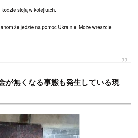
and in a line to withdraw usd&eur cash from ATM in
Y
y 26, 2022
om/2yq7FFGTRA
ry 27, 2022
 Russia’s second-largest city this evening. 4 ATMs, no
ith nothing.
pic.twitter.com/Vaq26zuO8b