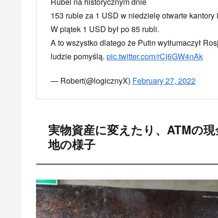
Actually, bank run has already begun. People st
Moscow, yesterday
pic.twitter.com/xCgQBoP7G
— Sergey Serdyuk (@SergeySerdyuk4)
Februar
очередь к банкоматам в Москва
pic.twitter.c
— Cristian Pellegrino (@CristianPelle95)
Februa
I was trying to withdraw some money from ATM in
cash. Big lines moving fast while people leave w