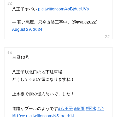
— 蒼い悪魔。只今改装工事中。(@iwaki2822)
August 29, 2024
台風10号
八王子駅北口の地下駐車場
どうしてるのか気になりますね！
止水板で雨の侵入防いでました！
道路がプールのようです
#八王子
#豪雨
#冠水
#台
風10号
pic.twitter.com/N51xatrKkl
— 株式会社ハウジングサポーター（ホームメイト