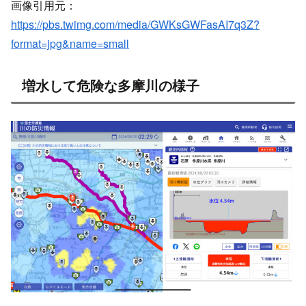
https://pbs.twimg.com/media/GWKsGWFasAI7q3Z?
format=jpg&name=small
増水して危険な多摩川の様子
画像引用元：