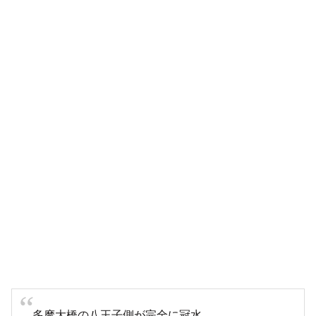
多摩大橋の八王子側が完全に冠水
お巡りさん本当にお疲れ様です