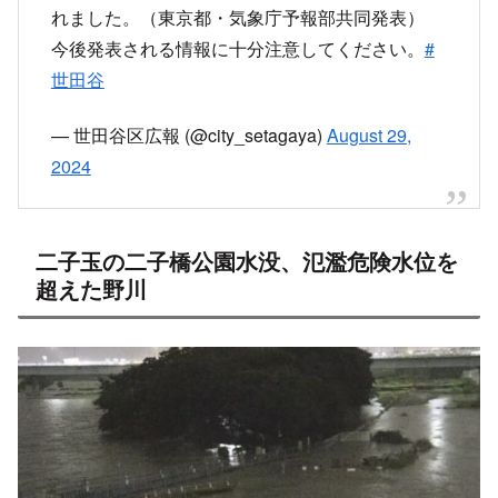
今後発表される情報に十分注意してください。
#
世田谷
— 世田谷区広報 (@city_setagaya)
August 29,
2024
二子玉の二子橋公園水没、氾濫危険水位を
超えた野川