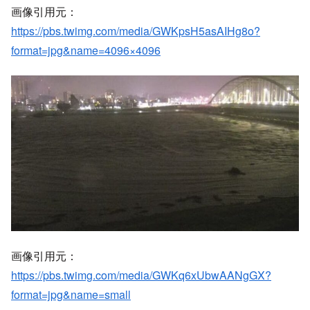
https://pbs.twimg.com/media/GWKpsH5asAIHg8o?
format=jpg&name=4096×4096
画像引用元：
https://pbs.twimg.com/media/GWKq6xUbwAANgGX?
format=jpg&name=small