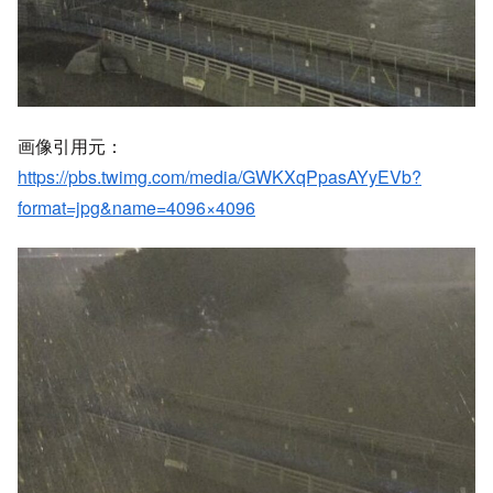
画像引用元：
https://pbs.twimg.com/media/GWKXqPpasAYyEVb?
format=jpg&name=4096×4096