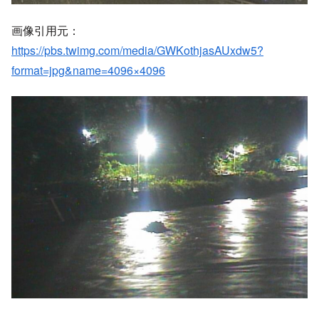
画像引用元：
https://pbs.twimg.com/media/GWKothjasAUxdw5?
format=jpg&name=4096×4096
画像引用元：