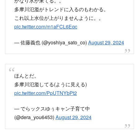
pic.twitter.com/m1aFCL6Eqc
— 佐藤義也 (@yoshiya_sato_co)
August 29, 2024
ほんとだ。
多摩川氾濫してる(ように見える)
pic.twitter.com/PpUTNYbPt2
— でらックスゆぅキャン子育て中
(@dera_you6453)
August 29, 2024
多摩川
田園調布の河川敷（東京都側）はほぼ水没
pic.twitter.com/QUAYUV1k19