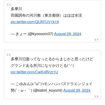
— きょー (@kyoooom37)
August 29, 2024
多摩川氾濫ってなっとるからまじかと思ったけど
グランドある所川になりかけとる( '-' )
pic.twitter.com/CwKxBVzr1U
— こゆみん(ง ˘ω˘ )วモンハンパズドラエンジョイ
勢(´・ω・｀) (@satori_koyumi)
August 29, 2024
スポンサーリンク