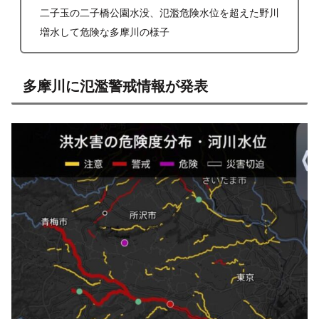
二子玉の二子橋公園水没、氾濫危険水位を超えた野川
増水して危険な多摩川の様子
多摩川に氾濫警戒情報が発表