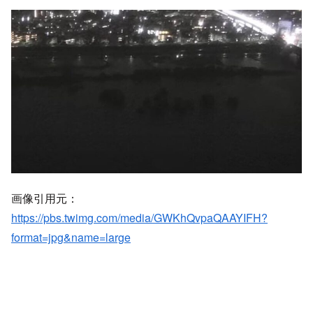
画像引用元：
https://pbs.twimg.com/media/GWKhQvpaQAAYIFH?
format=jpg&name=large