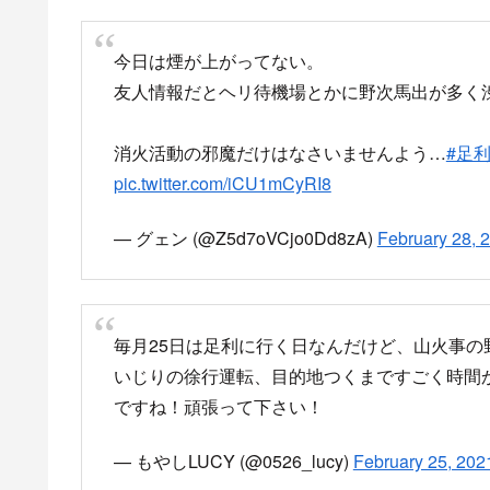
今日は煙が上がってない。
友人情報だとヘリ待機場とかに野次馬出が多く
消火活動の邪魔だけはなさいませんよう…
#足
pic.twitter.com/iCU1mCyRI8
— グェン (@Z5d7oVCjo0Dd8zA)
February 28, 
毎月25日は足利に行く日なんだけど、山火事
いじりの徐行運転、目的地つくまですごく時間
ですね！頑張って下さい！
— もやしLUCY (@0526_lucy)
February 25, 202