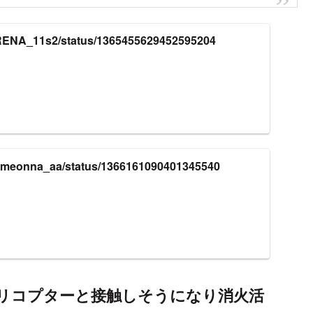
m/RENA_11s2/status/1365455629452595204
m/ameonna_aa/status/1366161090401345540
ヘリコプターと接触しそうになり消火活