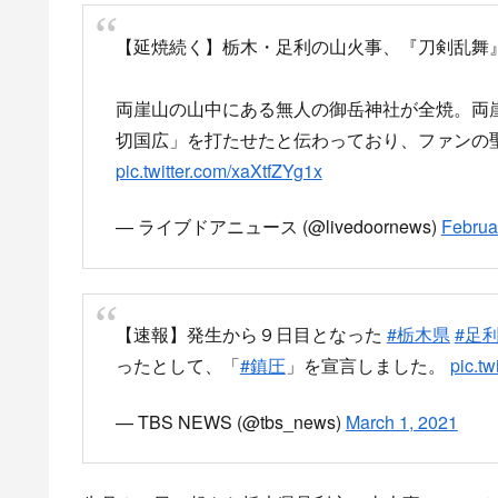
【延焼続く】栃木・足利の山火事、『刀剣乱舞
両崖山の山中にある無人の御岳神社が全焼。両
切国広」を打たせたと伝わっており、ファンの
pic.twitter.com/xaXtfZYg1x
— ライブドアニュース (@livedoornews)
Februa
【速報】発生から９日目となった
#栃木県
#足
ったとして、「
#鎮圧
」を宣言しました。
pic.t
— TBS NEWS (@tbs_news)
March 1, 2021