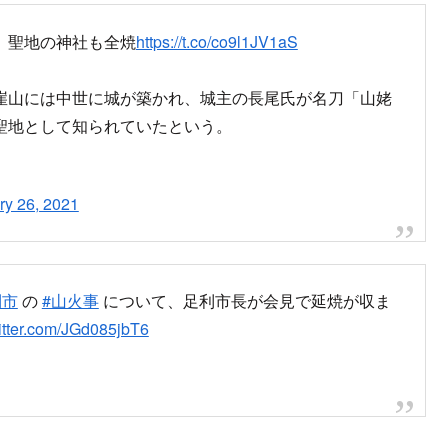
』聖地の神社も全焼
https://t.co/co9l1JV1aS
崖山には中世に城が築かれ、城主の長尾氏が名刀「山姥
聖地として知られていたという。
ry 26, 2021
利市
の
#山火事
について、足利市長が会見で延焼が収ま
witter.com/JGd085jbT6