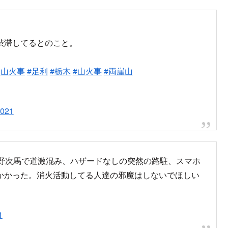
渋滞してるとのこと。
利山火事
#足利
#栃木
#山火事
#両崖山
2021
の野次馬で道激混み、ハザードなしの突然の路駐、スマホ
かかった。消火活動してる人達の邪魔はしないでほしい
1