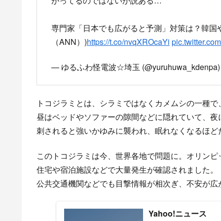
がってるのではないか説ある…
専門家「日本でも広がると予測」対策は？韓国
（ANN）)
https://t.co/nvqXROcaYi
pic.twitter.c
— ゆるふわ怪電波☆埼玉 (@yuruhuwa_kdenpa
トコジラミとは、シラミではなくカメムシの一種で
昼はベッドやソファーの隙間などに隠れていて、夜
刺されると強いかゆみに襲われ、眠れなくなるほど
このトコジラミは今、世界各地で問題に。オリンピ
住宅や宿泊施設などで大量発生が確認されました。
公共交通機関などでも目撃情報が相次ぎ、不安が広
Yahoo!ニュース