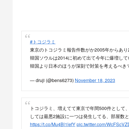
#トコジラミ
東京のトコジラミ報告件数がか2005年からあり
韓国ソウルは2014に初めて出て今年に爆増して
韓国より日本のほうが深刻で対策を考えるべき
— druji (@bens6273)
November 18, 2023
トコジラミ、増えてて東京で年間500件として、
しては最悪2施設に一つは発生してる、部屋数と
https://t.co/Mu4Bl1lefY
pic.twitter.com/WcFScV