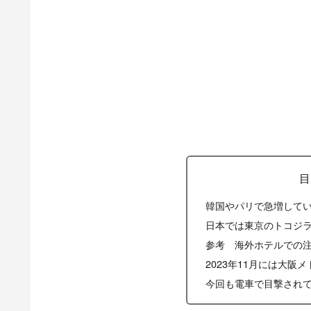
目
韓国やパリで急増して
日本では東京のトコジ
参考 海外ホテルでの
2023年11月には大
今回も電車で目撃され