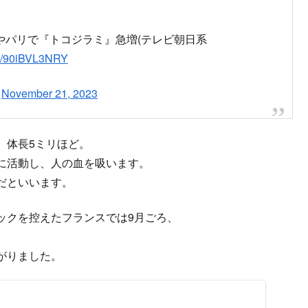
やパリで『トコジラミ』急増(テレビ朝日系
om/90iBVL3NRY
)
November 21, 2023
、体長5ミリほど。
に活動し、人の血を吸います。
だといいます。
ックを控えたフランスでは9月ごろ、
がりました。