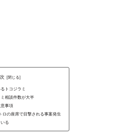
次
いるトコジラミ
ラミ相談件数が大半
注意事項
阪メトロの座席で目撃される事案発生
ている