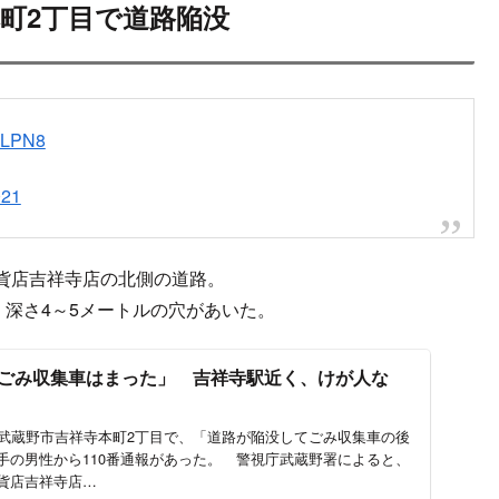
町2丁目で道路陥没
UmLPN8
021
貨店吉祥寺店の北側の道路。
、深さ4～5メートルの穴があいた。
ごみ収集車はまった」 吉祥寺駅近く、けが人な
都武蔵野市吉祥寺本町2丁目で、「道路が陥没してごみ収集車の後
手の男性から110番通報があった。 警視庁武蔵野署によると、
貨店吉祥寺店…