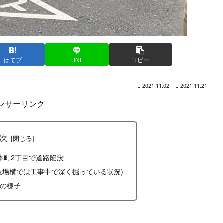
はてブ
LINE
コピー
2021.11.02
2021.11.21
ンサーリンク
次
本町2丁目で道路陥没
現場横では工事中で深く掘っている状況)
の様子