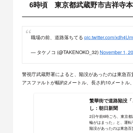
6時頃 東京都武蔵野市吉祥寺本
職場の前、道路落ちてる
pic.twitter.com/xdh4
— タケノコ (@TAKENOKO_32)
November 1, 2
警視庁武蔵野署によると、陥没があったのは東急百
アスファルトが幅約2メートル、長さ約10メートル
繁華街で道路陥没「
し：朝日新聞
2日午前6時ごろ、東京
輪がはまった」と、運転
陥没があったのは東急百