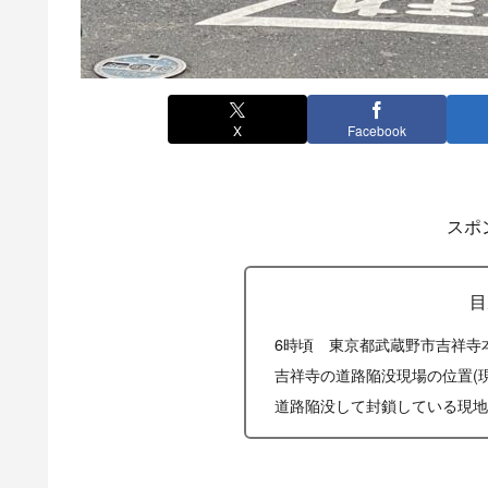
X
Facebook
スポ
目
6時頃 東京都武蔵野市吉祥寺
吉祥寺の道路陥没現場の位置(
道路陥没して封鎖している現地