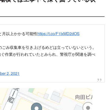
と月以上かかる可能性
https://t.co/F1IxMD2dOS
のごみ収集車を引き上げるめどは立っていないという。
防ぐ作業が行われていたとみられ、警視庁が関連を調べ
er 2, 2021