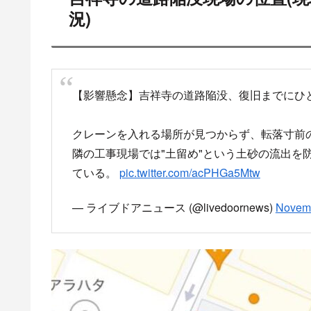
況)
【影響懸念】吉祥寺の道路陥没、復旧までにひ
クレーンを入れる場所が見つからず、転落寸前
隣の工事現場では"土留め"という土砂の流出を
ている。
pic.twitter.com/acPHGa5Mtw
— ライブドアニュース (@livedoornews)
Novemb