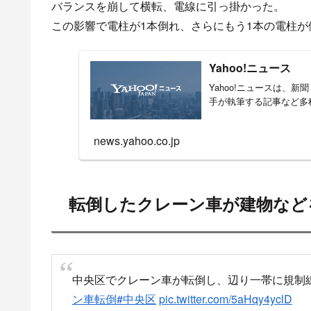
バランスを崩して横転、電線に引っ掛かった。
この影響で電柱が1本倒れ、さらにもう1本の電柱
Yahoo!ニュース
Yahoo!ニュースは、
手が執筆する記事など多
news.yahoo.co.jp
転倒したクレーン車が建物など
中央区でクレーン車が転倒し、辺り一帯に規制
ン車転倒
#中央区
pic.twitter.com/5aHqy4yclD