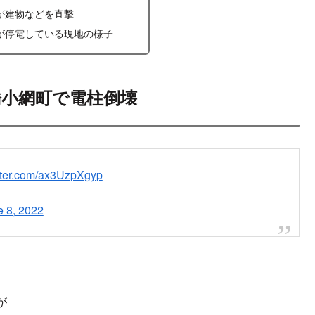
が建物などを直撃
が停電している現地の様子
橋小網町で電柱倒壊
itter.com/ax3UzpXgyp
e 8, 2022
が