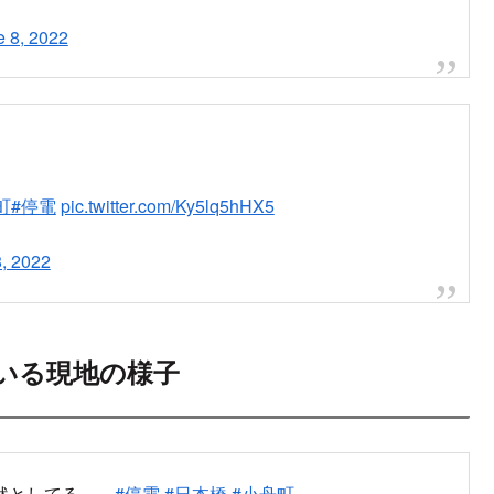
e 8, 2022
町
#停電
pic.twitter.com/Ky5lq5hHX5
, 2022
いる現地の様子
然としてる…。
#停電
#日本橋
#小舟町