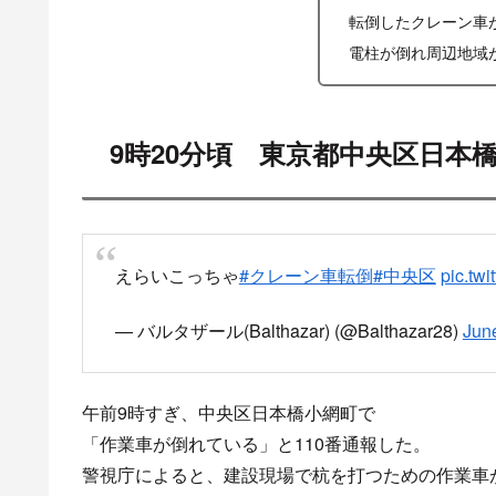
転倒したクレーン車
電柱が倒れ周辺地域
9時20分頃 東京都中央区日本
えらいこっちゃ
#クレーン車転倒
#中央区
pic.tw
— バルタザール(Balthazar) (@Balthazar28)
Jun
午前9時すぎ、中央区日本橋小網町で
「作業車が倒れている」と110番通報した。
警視庁によると、建設現場で杭を打つための作業車