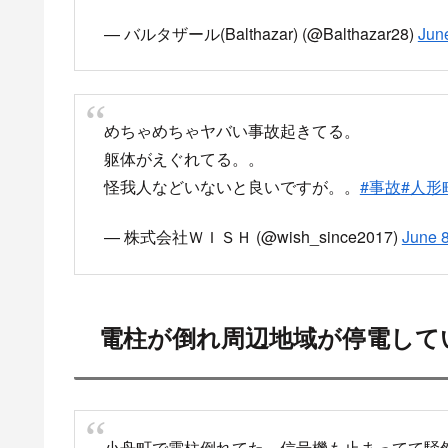
— バルタザール(Balthazar) (@Balthazar28)
Jun
めちゃめちゃヤバい事故起きてる。
躯体がえぐれてる。。
怪我人などいないと良いですが。。
#事故
#人形
— 株式会社ＷＩＳＨ (@wish_since2017)
June 8
電柱が倒れ周辺地域が停電して
小舟町で電柱倒れてた。信号機も止まってて騒