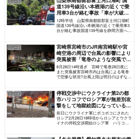
山梨県南都留郡富士河口湖町 国
ニュース
雨 東峰村 ［特別警報］...
道139号線沿い本栖湖の近くで乗
用車3台が絡む事故「車が大破で2
人が死亡、レスキューや救急車が
12時半頃 山梨県南都留郡富士河口湖町
集結してて渋滞してる」9月10日
国道139号線沿い本栖湖の近くで乗用車3
台が絡む事故国道139号線を静岡方面へ朝
霧手前で乗用車３台が絡む事故で大渋滞
中今から通る人は迂回した方が良いです
pic.twitter.com/5ofYafW...
宮崎県宮崎市のJR南宮崎駅や宮
ニュース
崎空港の周辺で台風の影響により
突風被害「竜巻のような突風で窓
ガラス破損、大きな衝撃音があり
8月28日14時過ぎ 宮崎で竜巻28日夜に
雨戸が破壊」「周りの車のガラス
また突風被害宮崎市内は台風による竜巻
で悲惨な状況!!台風上陸は明日のはずなの
割れてめちゃくちゃ、電線が垂れ
にもうエグいpic.twitter.com/o8i4MqPumj
下がってる」令和6年台風第10号
— ゆうーた (@yuta121210) August 2...
#台風10号 8月29日
停戦交渉中にウクライナ第2の都
ニュース
市ハリコフでロシア軍が無差別攻
撃をして地獄絵図になっている現
地の様子「至る所で車が炎上、住
前日にウクライナ軍にボコボコにされた
宅街が無差別砲撃されたり住民が
ロシア2月28日18時頃からロシアとウクラ
イナの停戦交渉開始ロシア軍 ハリコフ
襲われてる」#Ukraine
で無差別攻撃を実施ベラルーシ国境で交
渉が始まったのと同時に、ロシア軍はハ
リコフ市に対して大量攻撃を始めた。住