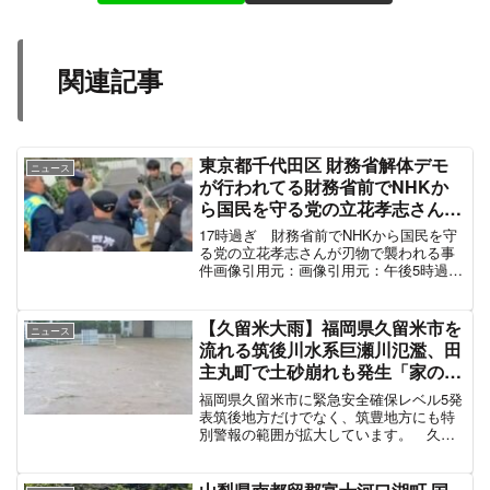
関連記事
東京都千代田区 財務省解体デモ
ニュース
が行われてる財務省前でNHKか
ら国民を守る党の立花孝志さんが
刃物で襲われる殺人未遂事件
17時過ぎ 財務省前でNHKから国民を守
「NHK党の立花党首はナタを持
る党の立花孝志さんが刃物で襲われる事
件画像引用元：画像引用元：午後5時過
った男に切りつけられ流血、終始
ぎ、東京・千代田区の財務省の近くで街
ニヤついていた犯人の男は確保」
宣活動中だった「NHKから国民を守る
#財務省解体デモ 3月14日
党」の立花孝志党首が男にナタのような
【久留米大雨】福岡県久留米市を
ニュース
もので切りつけられま...
流れる筑後川水系巨瀬川氾濫、田
主丸町で土砂崩れも発生「家の前
の川が氾濫してる、田主丸の村島
福岡県久留米市に緊急安全確保レベル5発
橋付近で越水して周辺が冠水」#
表筑後地方だけでなく、筑豊地方にも特
別警報の範囲が拡大しています。 久留
筑後川氾濫 #河川氾濫 7月10日
米市 ［特別警報］大雨 八女市
［特別警報］大雨 うきは市 ［特別警
報］大雨 朝倉市 ［特別警報］大