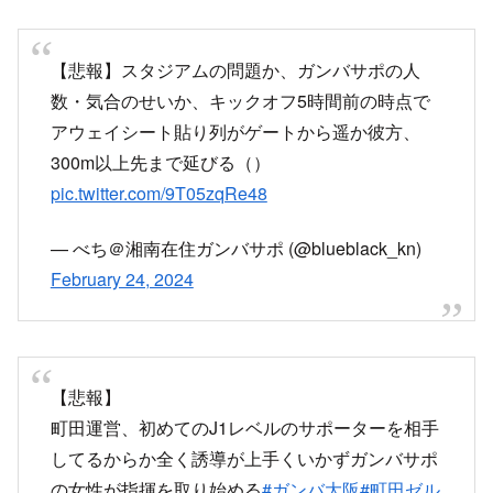
【悲報】スタジアムの問題か、ガンバサポの人
数・気合のせいか、キックオフ5時間前の時点で
アウェイシート貼り列がゲートから遥か彼方、
300m以上先まで延びる（）
pic.twitter.com/9T05zqRe48
— べち＠湘南在住ガンバサポ (@blueblack_kn)
February 24, 2024
【悲報】
町田運営、初めてのJ1レベルのサポーターを相手
してるからか全く誘導が上手くいかずガンバサポ
の女性が指揮を取り始める
#ガンバ大阪
#町田ゼル