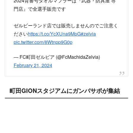
2024背番号タオルマフラーは『武器・防具屋 専
門店』で全選手販売です
ゼルビーランド店では販売しませんのでご注意く
ださい
https://t.co/YcXUna9MpG
#zelvia
pic.twitter.com/8Wtnpp9G0p
— FC町田ゼルビア (@FcMachidaZelvia)
February 21, 2024
町田GIONスタジアムにガンバサポが集結