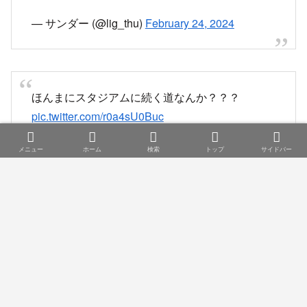
— サンダー (@lig_thu)
February 24, 2024
ほんまにスタジアムに続く道なんか？？？
pic.twitter.com/r0a4sU0Buc
— ぬまっち (@gamba_tech)
February 23, 2024
メニュー
ホーム
検索
トップ
サイドバー
なにこれ
ほんまにスタジアムあるんwww
pic.twitter.com/S2DJSc9q3r
— もりぞー (@GAMBArsenalove)
February 24,