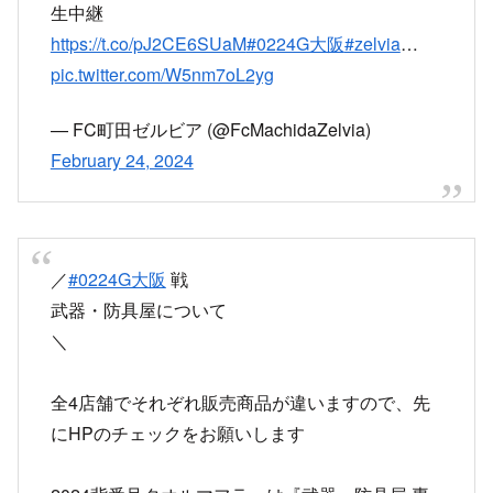
生中継
https://t.co/pJ2CE6SUaM
#0224G大阪
#zelvia
…
pic.twitter.com/W5nm7oL2yg
— FC町田ゼルビア (@FcMachidaZelvia)
February 24, 2024
／
#0224G大阪
戦
武器・防具屋について
＼
全4店舗でそれぞれ販売商品が違いますので、先
にHPのチェックをお願いします