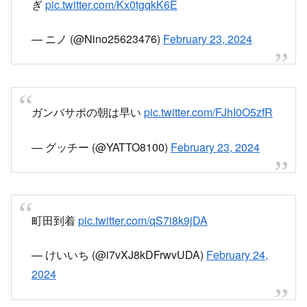
ぎ
pic.twitter.com/Kx0tgqkK6E
— ニノ (@Nino25623476)
February 23, 2024
ガンバサポの朝は早い
pic.twitter.com/FJhI0O5zfR
— グッチー (@YATTO8100)
February 23, 2024
町田到着
pic.twitter.com/qS7i8k9jDA
— けいいち (@i7vXJ8kDFrwvUDA)
February 24,
2024