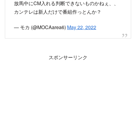
さあ直線という時にCM入れるな！アホか
#カンテ
レ
#オークス
— ジュン (@k1225jp)
May 22, 2022
放馬中にCM入れる判断できないものかねぇ、、
カンテレは新人だけで番組作っとんか？
— モカ (@MOCAarea6)
May 22, 2022
スポンサーリンク