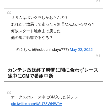
— ゆうきんぐ＠命名はめぃめぃ （東村、高本、
梅澤、 瑛紗、理々杏、土生、森田）推し
(@373_yuuki_373)
May 22, 2022
ＪＲＡはボンクラしかおらんの？
あれだけ放馬して走ったら無理なんわかるやろ？
何故スタート地点まで戻した
他の馬に影響でるやろ？
— のぶちん (@nobuchindayo777)
May 22, 2022
カンテレ放送終了時間に間に合わずレース
途中にCMで番組中断