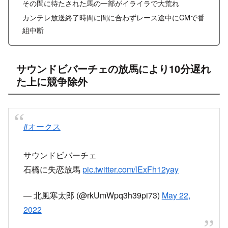
その間に待たされた馬の一部がイライラで大荒れ
カンテレ放送終了時間に間に合わずレース途中にCMで番
組中断
サウンドビバーチェの放馬により10分遅れ
た上に競争除外
#オークス
サウンドビバーチェ
石橋に失恋放馬
pic.twitter.com/lExFh12yay
— 北風寒太郎 (@rkUmWpq3h39pi73)
May 22,
2022