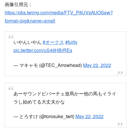
画像引用元：
https://pbs.twimg.com/media/FTV_P8UVsAUOSew?
format=jpg&name=small
いやんいやん
#オークス
#fujitv
pic.twitter.com/uS49HBrREs
— マキャモ (@TEC_Arrowhead)
May 22, 2022
あーサウンドビバーチェ放馬かー他の馬もイライ
ラし始めてる大丈夫かな
— とろすけ (@torosuke_twit)
May 22, 2022