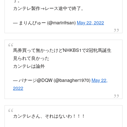
競馬中継
フジテレビ製作→レース最後まで放送、スロー映
像の後2レース分払戻金紹介し締めコメントで終
了。
カンテレ製作→レース途中で終了。
— まりんびゅー (@marinfrsan)
May 22, 2022
馬券買って無かったけどNHKBS1で2冠牝馬誕生
見られて良かった
カンテレは論外