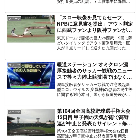
安打６失点の乱調。７回攻撃中に降雨コ
「みかん氷食べてるDeNAファン
ールドとなったため、完投で４敗目を喫
もいる」#RakutenEagles
した。強雨で試合中断中も元気にチャン
#baystars
テを歌っていた楽天ファン藤田一也の応
「スロー映像を見てもセーフ、
スポーツ
援歌(横浜時代＆楽天時...
NPBに意見書を提出」アウト判定
に西武ファンより阪神ファンがジ
ャンパイアとブチギレる事案が発
東京ドームで開催の巨人vs西武、9回に際
生 #giants
どいタイミングでアウト画像引用元：巨
人が２点リードして迎えた九回だった。
西武が畠を２死満塁と攻め立て、栗山が
同点の２点適時打を放った。なおも２死
一、三塁と勝ち越しのチャンス。ここで
報道ステーション オミクロン濃
スポーツ
打席に立った山川の打...
厚接触者のサッカー観戦のニュー
スで等々力陸上競技場ではなく埼
スタの画像を使用し批判殺到 #報
濃厚接触者がサッカー観戦で注意喚起新
ステ
型コロナウイルス(変異株)の患者の発生等
に関する対応本日、国から報道発表があ
りました、オミクロン株に感染している
ことが確認された方の濃厚接触者が12日
に等々力陸上競技場でスポーツ観戦をし
第104回全国高校野球選手権大会
スポーツ
ていた件について川...
12日目 甲子園の天気が雨で高野
連が中止と発表もサイレント修正
で大荒れ「甲子園中止の文字消し
第104回全国高校野球選手権大会12日目
てなかったことにするの悪質、折
高野連が甲子園中止と発表画像引用元：