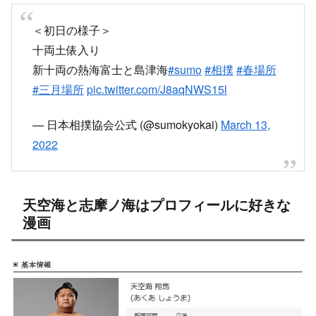
＜初日の様子＞
十両土俵入り
新十両の熱海富士と島津海
#sumo
#相撲
#春場所
#三月場所
pic.twitter.com/J8aqNWS15l
— 日本相撲協会公式 (@sumokyokai)
March 13,
2022
天空海と志摩ノ海はプロフィールに好きな
漫画