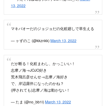
13, 2022
マキバオーだのジョジョだの化粧廻しで草生える
— ヶずのこ (@kkznkk)
March 13, 2022
だが断る！化粧まわし、かっこいい！
志摩ノ海→JOJO好き
荒木飛呂彦せんせ→志摩ノ海好き
で、岸辺露伴になったのかね？
(押されても)志摩ノ海は動かない！
— たま (@no_bb1i)
March 13, 2022