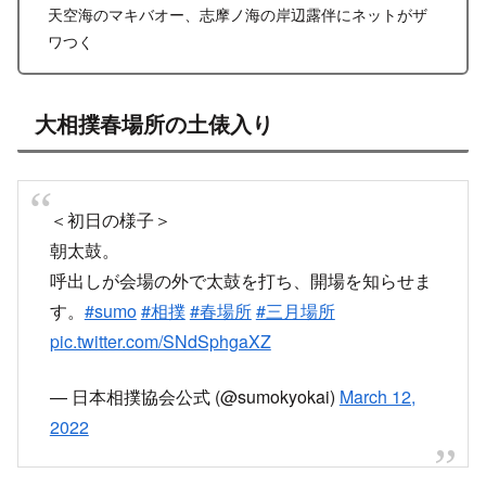
天空海のマキバオー、志摩ノ海の岸辺露伴にネットがザ
ワつく
大相撲春場所の土俵入り
＜初日の様子＞
朝太鼓。
呼出しが会場の外で太鼓を打ち、開場を知らせま
す。
#sumo
#相撲
#春場所
#三月場所
pic.twitter.com/SNdSphgaXZ
— 日本相撲協会公式 (@sumokyokai)
March 12,
2022