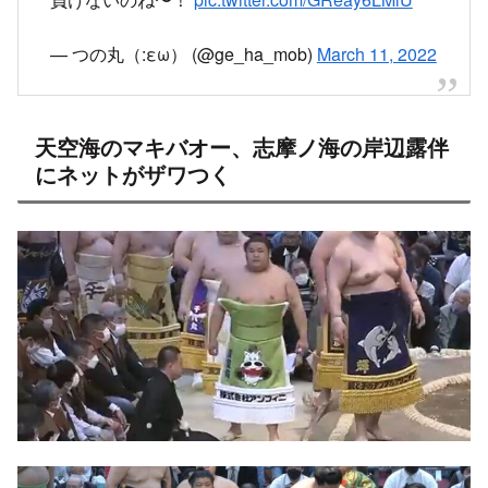
— つの丸（:εω） (@ge_ha_mob)
March 11, 2022
天空海のマキバオー、志摩ノ海の岸辺露伴
にネットがザワつく