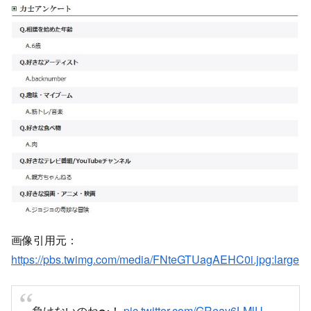
画像引用元：
https://pbs.twimg.com/media/FNteGTUagAEHC0i.jpg:large
負けないのね〜！
pic.twitter.com/GReay6LMlU