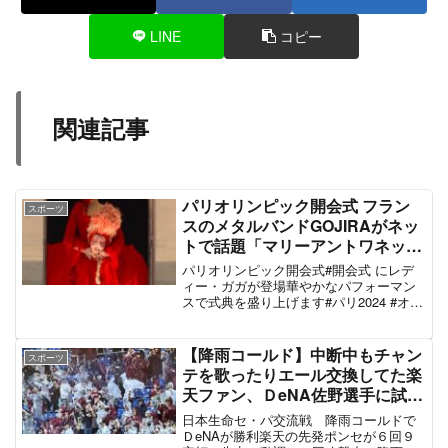
LINE
コピー
関連記事
パリオリンピック開会式 フラン
スポーツ
スのメタルバンドGOJIRAがネッ
トで話題「マリーアントワネット
がギロチン首チョンパ、日本でや
パリオリンピック開会式#開会式 にレデ
ったら炎上する」#Paris2024 #パ
ィー・ガガが登場華やかなパフォーマン
スで式典を盛り上げます#パリ2024 #オリ
リ2024
ンピック @Paris2024 @ladygaga
pic.twitter.com/ImpfXuCQEG— オリンピ
ック ...
【降雨コールド】中断中もチャン
スポーツ
テを歌ったりエール交換してた楽
天ファン、ＤeNA佐野選手に試合
中止を懇願する事案発生「もう無
日本生命セ・パ交流戦 降雨コールドで
理です無理だって伝えてくれ」
ＤeNAが勝利楽天の先発ポンセが６回９