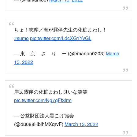
ちょ！志摩ノ海が露伴先生の化粧まわし！
#sumo
pic.twitter.com/LdcXG1YvGL
— 東__京__さ__り__ー (@emanon0203)
March
13, 2022
岸辺露伴の化粧まわし良いな笑笑
pic.twitter.com/Ng7gFf3lrm
— 公益財団法人黒こげ協会
(@ou088HblhMXqrvF)
March 13, 2022