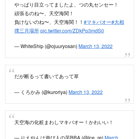
やっぱり目立ってましたよ、つの丸センセー！
頑張るのね〜、天空海関！
負けないのね〜、天空海関！！
#マキバオー
#大相
撲三月場所
pic.twitter.com/ZDkPp3mdS0
— WhiteShip (@ojuuryosan)
March 13, 2022
だが断るって書いてあって草
— くろかみ (@kuroriya)
March 13, 2022
天空海の化粧まわしマキバオー！かわいい！
— りえやんは遊び人の芋BBA (@Ice_re)
March