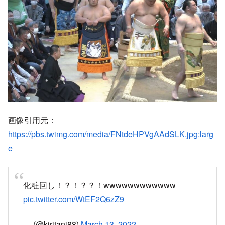
画像引用元：
https://pbs.twimg.com/media/FNtdeHPVgAAdSLK.jpg:larg
e
化粧回し！？！？？！wwwwwwwwwwww
pic.twitter.com/WtEF2Q6zZ9
— (@kiritani88)
March 13, 2022