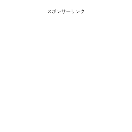
1:24］
pic.twitter.com/7viUk8F2jY
— とれいんふぉ 関西エリア 非公式運行情報 など
(@Trainfo_West)
October 6, 2020
スポンサーリンク