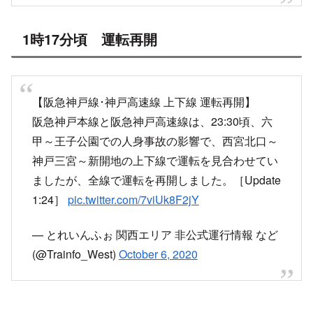
田で阪急神戸線電車停まってしまった…
状況確認中らしい泣
#阪急神戸線
# 人身事故
#遅延
#電車とまった
— Lina (@ayarina0417)
October 6, 2020
1時17分頃 運転再開
【阪急神戸線･神戸高速線 上下線 運転再開】
阪急神戸本線と阪急神戸高速線は、23:30頃、六
甲～王子公園での人身事故の影響で、西宮北口～
神戸三宮～新開地の上下線で運転を見合わせてい
ましたが、全線で運転を再開しました。［Update