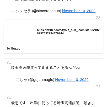
で乗車拒否されて阿鼻叫喚
異音の確認で運転見合せ…
復旧の目処無し…
この路線でここまでの事は初めてだ…
振替のバスも…
でも、出張の明日じゃなくて良かったよ(^_^ゞ
#
埼玉高速鉄道
#SR
pic.twitter.com/DDIX7a9o8J
— たけぼー@TKB48 (@RTsuge)
November 10,
2020