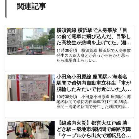
— ネッシーエクスプレス (@NessieExpress)
November 10, 2020
浦和美園駅で運転見合わせ！
鳩ヶ谷駅で異音？埼玉高速鉄道めずらしいな。
— これすけ@コレの休み時間 (@konpeito36)
November 10, 2020
https://twitter.com/CHIERI_A_TOKYO/status/13
26312541576814593
twitter.com