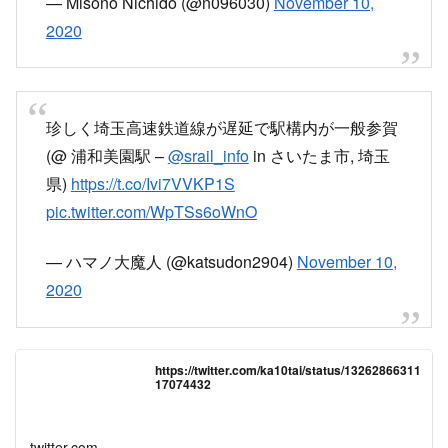
てる！
#王子神谷駅
#異音確認
#電車遅延なう
pic.twitter.com/Q7mFCRSEMN
— りゅうてゃん【FJ学園出席番号42番】
AOMONOとペア画 (@ryunosuke4715)
November
10, 2020
6:33頃、鳩ケ谷駅で線路内点検を行っている影響で、運転
を見合わせています。
なお、振替輸送を行っています
埼玉高速鉄道線の運行情報 - Yahoo!路線情報
現在､事故･遅延に関する情報はありません。（11月12日
17時1分時点の情報です。最新情報はYahoo!路線情報で）
transit.yahoo.co.jp