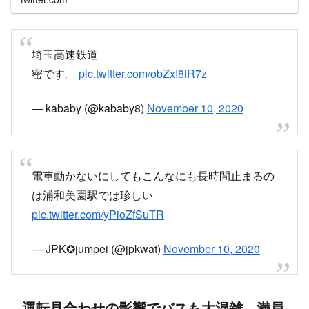
異音確認の影響で大混雑、浦和美園駅で一
般参賀
埼玉高速、すごいことに。
#埼玉高速鉄道#遅延
pic.twitter.com/adjRFpa8l3
— kazuimaki (@ginnojyou)
November 10, 2020
こんな混雑初めて見ました。
https://t.co/tMsgpM9wtw
pic.twitter.com/nR7FCljcRn