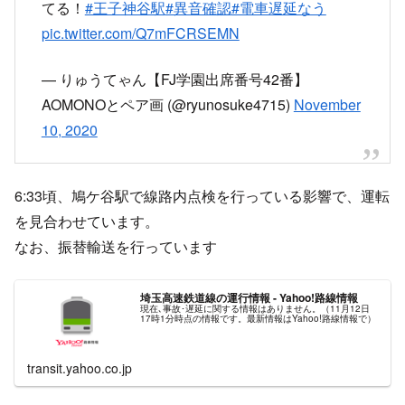
目次
6時33分頃 鳩ヶ谷駅で異音確認
異音確認の影響で大混雑、浦和美園駅で一般参賀
運転見合わせの影響でバスも大混雑、満員で乗車拒否さ