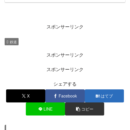
せん!!
— あきくけちゃっぷざらし (@Aki_azarashisan)
November 10, 2020
埼玉高速鉄道が止まってる影響で、普段使用して
いる路線バスが大混雑。
その影響で普段からバス乗ってる人が満員で乗車
拒否されてる。
— conan (@conan007449611)
November 10,
2020
浦和美園駅が大変なことになってる