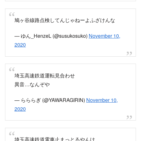
埼玉高速鉄道
密です。
pic.twitter.com/obZxI8iR7z
— kababy (@kababy8)
November 10, 2020
電車動かないにしてもこんなにも長時間止まるの
は浦和美園駅では珍しい
pic.twitter.com/yPioZfSuTR
— JPK✪jumpei (@jpkwat)
November 10, 2020
運転見合わせの影響でバスも大混雑、満員