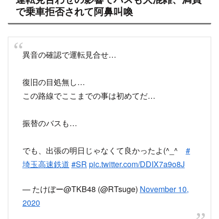
— Misono Nichido (@n096030)
November 10,
2020
珍しく埼玉高速鉄道線が遅延で駅構内が一般参賀
(@ 浦和美園駅 –
@srail_info
in さいたま市, 埼玉
県)
https://t.co/Ivi7VVKP1S
pic.twitter.com/WpTSs6oWnO
— ハマノ大魔人 (@katsudon2904)
November 10,
2020
https://twitter.com/ka10tai/status/13262866311
17074432
twitter.com