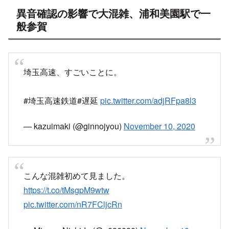
れて阿鼻叫喚
6時33分頃 鳩ヶ谷駅で異音確認
6時33分頃、埼⽟⾼速鉄道線 鳩ヶ谷駅で異音確認
のため、全線で運転を⾒合せています。
https://t.co/Qg7fXZkeo1
#埼スタ線
— 埼玉高速鉄道【公式】 (@srail_info)
November
10, 2020
最悪 埼玉高速鉄道線の鳩ヶ谷駅で異音確認発生し
たから赤羽岩淵駅で折り返し運転してるから遅れ