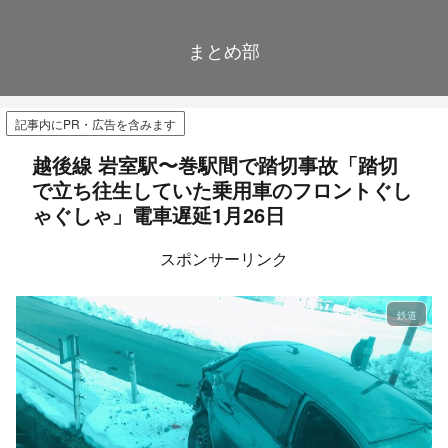
まとめ部
記事内にPR・広告を含みます
越後線 岩室駅〜巻駅間で踏切事故「踏切
で立ち往生していた乗用車のフロントぐし
ゃぐしゃ」電車遅延1月26日
スポンサーリンク
鉄道