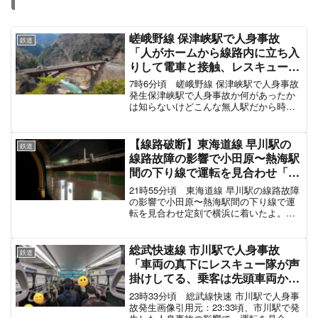
嵯峨野線 保津峡駅で人身事故
鉄道
「人がホームから線路内に立ち入
りして電車と接触、レスキューが
負傷者を運んでた」電車遅延 #嵯
7時6分頃 嵯峨野線 保津峡駅で人身事故
峨野線 1月6日
発生保津峡駅で人身事故か何があったか
は知らないけどこんな無人駅だから時間
かかりそうやな
pic.twitter.com/Gt8ZjnWHt6— 拝島恭介
@SES副業駆け出しエンジニア
【線路破断】東海道線 早川駅の
鉄道
(@SE_O_T...
線路故障の影響で小田原〜熱海駅
間の下り線で運転を見合わせ「レ
ールが折れた経緯が分からない、
21時55分頃 東海道線 早川駅の線路故障
静岡方面のひと多分このまま帰れ
の影響で小田原〜熱海駅間の下り線で運
転を見合わせ定刻で横浜に着いたよ。東
ませんとJR駅員さんから非情な
海道線下り、小田原から先、運転見合せ
通告」サンライズ巻き込まれ電車
の影響をギリギリ回避。
遅延12月20日
pic.twitter.com/60BxBqpTSk— ちゃな (...
総武快速線 市川駅で人身事故
鉄道
「車両の真下にレスキュー隊が声
掛けしてる、乗客は先頭車両から
降車」中央総武線各停や横須賀線
23時33分頃 総武線快速 市川駅で人身事
も巻き込まれ電車遅延 #中央線 #
故発生画像引用元：23:33頃、市川駅で発