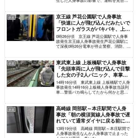
生した人身事故の影響で、運転を見合わ
総武線 12月12日
せています。駅員さんが走っていた現地
状況先頭方向の車両から市川駅ホーム出
られて、運転再開した千葉方面の各駅停
京王線 芦花公園駅で人身事故
鉄道
車に乗り換え...
「快速に人が飛び込んだみたいで
フロントガラスがバキバキ、上半
身のパーツが外に落ちてる」電車
0時26分頃 京王線 芦花公園駅で人身事
遅延 #京王線人身事故 12月30日
故発生京王線人身事故発生芦花公園駅に
て深夜0時26分電車が停止警察、消防、駅
員が対応ブルーシートで覆い救急車対応
車両点検行う（運転台）未だ動かず
pic.twitter.com/Jsz0vsCxx5—...
東武東上線 上板橋駅で人身事故
鉄道
「先頭車両に人が飛び込んで目撃
した女の子2人パニック、車掌さ
んが動揺してて泣きそう」5時間
14時16分頃 東武東上線 上板橋駅で人身
ぶり本日2回目 電車遅延 #東上線
事故発生14時16分上板橋人身事故当該列
車…警笛バカ鳴らしてたから何かと思っ
1月24日
たけど今日2回目はヤバすぎ
pic.twitter.com/gHlD1OZDEJ— ｬﾑ
(@ssssbbbbii) Ja...
高崎線 岡部駅～本庄駅間で人身
鉄道
事故「朝の横須賀線人身事故で遅
れていて通常ダイヤに戻る前に災
難、踏切近くに警察が来てる」湘
13時19分頃 高崎線 岡部駅～本庄駅間で
南新宿ラインも巻き込まれ電車遅
人身事故発生なんか人身事故で止まった