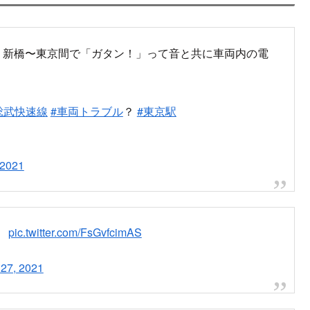
て、新橋〜東京間で「ガタン！」って音と共に車両内の電
R総武快速線
#車両トラブル
？
#東京駅
 2021
。
pic.twitter.com/FsGvfcimAS
 27, 2021