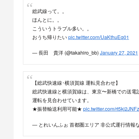
総武線って。。
ほんとに。。
こういうトラブル多い。。
おうち帰りたい
pic.twitter.com/UaKthuEq01
— 長田 貴洋 (@takahiro_bb)
January 27, 2021
【総武快速線･横須賀線 運転見合わせ】
総武快速線と横須賀線は、東京〜新橋での送電
運転を見合わせています。
★振替輸送利用可能★
pic.twitter.com/rt5kj2JNF
— とれいんふぉ 首都圏エリア 非公式運行情報など (