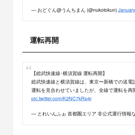
— おどぐん@うんちまん (@nukotokun)
January
運転再開
【総武快速線･横須賀線 運転再開】
総武快速線と横須賀線は、東京〜新橋での送電
運転を見合わせていましたが、全線で運転を再開しまし
pic.twitter.com/K2NC7kRp4r
— とれいんふぉ 首都圏エリア 非公式運行情報など (