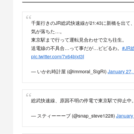
千葉行きのJR総武快速線が21:43に新橋を出
気が落ちた…。
東京駅まで行って運転見合わせで立ち往生。
送電線の不具合…って事だが…ビビるわ。
#J
pic.twitter.com/7x64bjxt3I
— いかれ時計屋 (@immoral_SigRi)
January 27,
総武快速線、原因不明の停電で東京駅で抑止中
— スティーーーブ (@snap_steve1228)
January