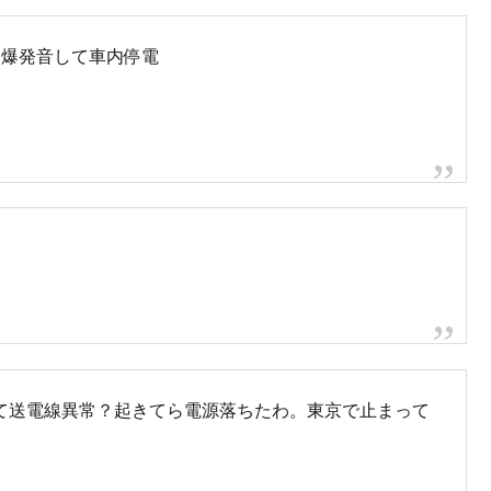
た爆発音して車内停電
て送電線異常？起きてら電源落ちたわ。東京で止まって