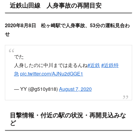
近鉄山田線 人身事故の再開目安
2020年8月8日 松ヶ崎駅で人身事故、53分の運転見合わ
せ
でた
人身したのに中川までは走るんね
#近鉄
#近鉄特
急
pic.twitter.com/AJNu2dGGE1
— YY (@g510y818)
August 7, 2020
目撃情報・付近の駅の状況・再開見込みな
ど