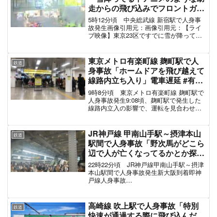
す
見合わせ時 51分 振替ｱﾘ
pic.twitter.com/GIIfuFzmed
— 関西 (@CHIERI_A_KANSAI)
March 19, 2021
人身事故よ影響で超過密…これは酷い
pic.twitter.com/I3yAr5uhhU
— ねこまんまZ (@nekomanmaZ)
March 19, 2021
スポンサーリンク