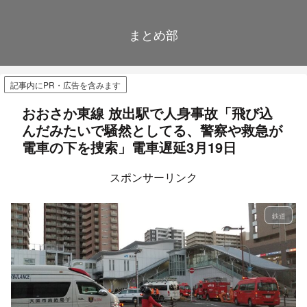
まとめ部
記事内にPR・広告を含みます
おおさか東線 放出駅で人身事故「飛び込
んだみたいで騒然としてる、警察や救急が
電車の下を捜索」電車遅延3月19日
スポンサーリンク