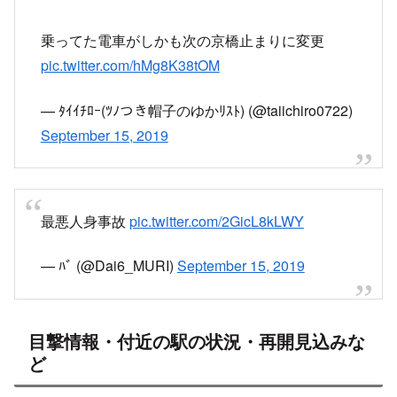
18時頃 運転再開
17時9分頃 おおさか東線 放出駅で人身事
故発生
#学研都市線
運転再開！
pic.twitter.com/RX6BgessGP
— ビジュバイ (@visual_biker)
March 19, 2021
17:09頃、放出駅で発生した
人身事故の影響で、現在も運転を見合わせています。
https://www3.nhk.or.jp/news/traffic/detail/?
area=06&channel=item&id=00000010806212