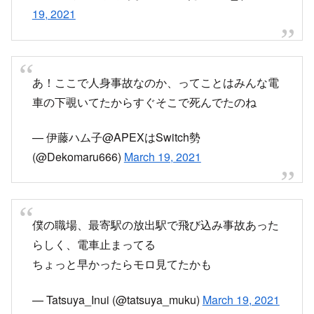
振替輸送は調整中とのこと
pic.twitter.com/c7hHXfySiM
— RYO (@y_ryo728)
March 19, 2021
放出で人身事故はキツいな
pic.twitter.com/5yADEClCi0
— アヤだま (@ayadama_62)
March 19, 2021
【おおさか東線 運転再開見込 18:10】
おおさか東線は、17:09頃、放出駅での人身事故
の影響で、新大阪～久宝寺の上下線で運転を見合