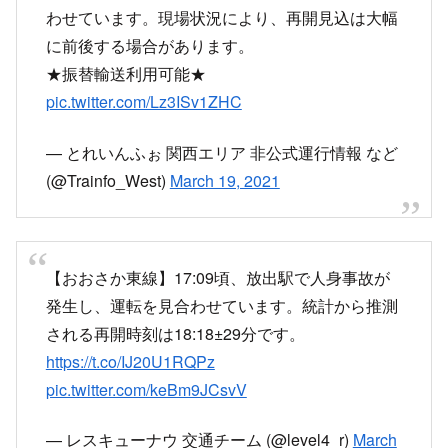
新大阪で下車
おおさか東線に乗ってみるか……と思ったら人身
事故の影響で運転見合わせ
仕方ないので次の予定までは新大阪で時間を潰す
pic.twitter.com/xoSIPOCBXB
— 45系統烏丸通京都駅 (@boundforDemachi)
March 19, 2021
#JR西日本
#運行状況
おおさか東線
放出駅で、接触事故発生のため
運転見合わせ