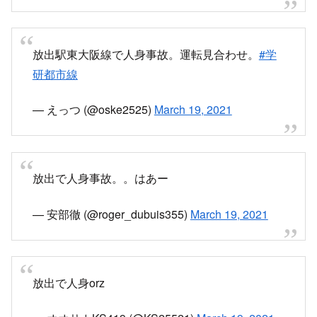
わせています。現場状況により、再開見込は大幅
に前後する場合があります。
★振替輸送利用可能★
pic.twitter.com/Lz3ISv1ZHC
— とれいんふぉ 関西エリア 非公式運行情報 など
(@Trainfo_West)
March 19, 2021
【おおさか東線】17:09頃、放出駅で人身事故が
発生し、運転を見合わせています。統計から推測
される再開時刻は18:18±29分です。
https://t.co/IJ20U1RQPz
pic.twitter.com/keBm9JCsvV
— レスキューナウ 交通チーム (@level4_r)
March