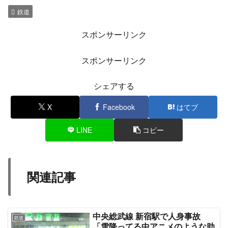
— オオサカKS419 (@KS25521)
March 19, 2021
まーた学研都市線人身かよ
— はおん (@382_h_)
March 19, 2021
18時頃 運転再開
◆おおさか東線
運転再開《18:09現在》
17:09頃、放出駅で人身事故発生のため、全線の
運転を見合わせました。
18:00頃運転再開。全線に遅れや運休が出ていま