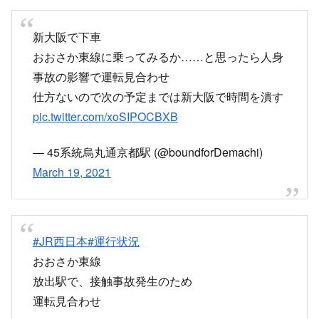
www3.nhk.or.jp
おおさか東線 人身事故の再開目安
2019年9月15日 放出駅で人身事故、113分の運転見合わ
せ
放出駅でおおさか東線の車両とお客さんとの接触
人身事故
運転再開21:30頃の予定
学研都市線(東西線)も京橋～長尾も止まった