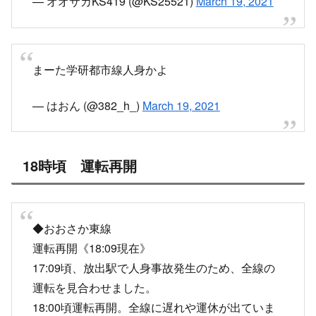
19, 2021
あ！ここで人身事故なのか、ってことはみんな電
車の下覗いてたからすぐそこで死んでたのね
— 伊藤ハム子@APEXはSwitch勢
(@Dekomaru666)
March 19, 2021
僕の職場、最寄駅の放出駅で飛び込み事故あった
らしく、電車止まってる
ちょっと早かったらモロ見てたかも
— Tatsuya_Inui (@tatsuya_muku)
March 19, 2021