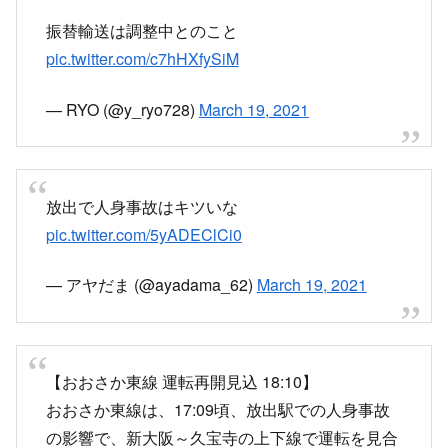
乗ってた電車がしかも次の京橋止まりに変更
pic.twitter.com/hMg8K38tOM
— ﾀｲｲﾁﾛｰ(ﾂﾉつき帽子のゆかﾘｽﾄ) (@taiichiro0722)
September 15, 2019
最悪人身事故
pic.twitter.com/2GicL8kLWY
— ﾊﾞ (@Dai6_MURI)
September 15, 2019
目撃情報・付近の駅の状況・再開見込みな
ど