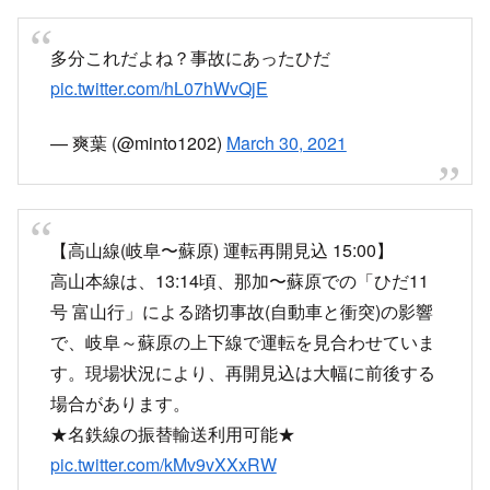
発生した踏切事故の影響で、岐阜～美濃太田駅間の運転を
見合わせています。
https://www3.nhk.or.jp/news/traffic/detail/?
area=05&channel=item&id=00000010849341
www3.nhk.or.jp
目撃情報など
那加駅で止まった
振替の名鉄で美濃太田まで迂回するとしてどのル
ートだ？
pic.twitter.com/rC368dMQpi
— 夢見 (@yumemi217)
March 30, 2021