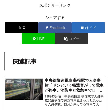
— モモ（ ´∀｀） (@momottie)
March 30, 2021
15時19分頃 運転再開
◆高山本線(岐阜～猪谷)
運転再開《15:21現在》
13:14頃、那加～蘇原駅間で踏切事故発生のた
め、岐阜～蘇原駅間の運転を見合わせました。
15:19頃運転再開。一部列車に遅れや運休が出て
います
見合わせ時間 125分 振替ｱﾘ
pic.twitter.com/3N0dtbT24D
— 東海 (@CHIERI_s_CHUBU)
March 30, 2021