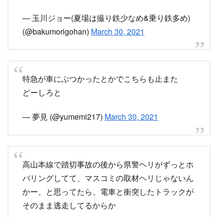
— とれいんふぉ 東海エリア 非公式運行情報など
(@Trainfo_Central)
March 30, 2021
高山線当該は特急ひだ？
— かもめ (@kamomeblack)
March 30, 2021
JR高山線
トラックと衝突のため運転見合わせですひだと衝
突のため運転見合わせです
— ドラえもん (@B6O1vBATMhU0pgd)
March 30,
2021