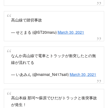
多分これだよね？事故にあったひだ
pic.twitter.com/hL07hWvQjE
— 爽葉 (@minto1202)
March 30, 2021
【高山線(岐阜〜蘇原) 運転再開見込 15:00】
高山本線は、13:14頃、那加〜蘇原での「ひだ11
号 富山行」による踏切事故(自動車と衝突)の影響
で、岐阜～蘇原の上下線で運転を見合わせていま
す。現場状況により、再開見込は大幅に前後する
場合があります。
★名鉄線の振替輸送利用可能★
pic.twitter.com/kMv9vXXxRW