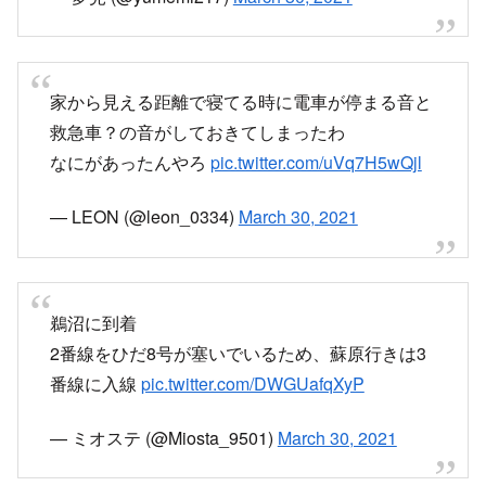
高山線衝突事故(自動車)
那加〜蘇原間
当該キハ85
pic.twitter.com/CPZFwHnjSY
— 早っち (@Kei17011380)
March 30, 2021
昼からは高山本線の撮影と意気込んでたらキロ
85-1事故ってた
pic.twitter.com/OIHeLweqVn
— クロガネ (@kinokuni85)
March 30, 2021
13:14頃、那加～蘇原駅間で