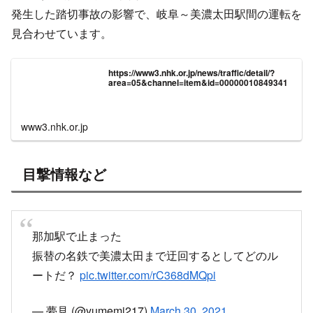
13時14分頃 高山本線 那加駅〜蘇原駅間で踏切事故発生
目撃情報など
15時19分頃 運転再開
13時14分頃 高山本線 那加駅〜蘇原駅間
で踏切事故発生
現在警察による現場検証。
衝突相手の車は逃走、ひだ11号は先頭車キロ85-1
の右側面最前部ガラスが破損してます。
pic.twitter.com/tmRL3Ko3Ni
— マタカリプ (@akireruhodomass)
March 30,
2021