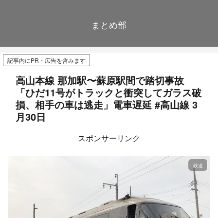
まとめ部
記事内にPR・広告を含みます
高山本線 那加駅〜蘇原駅間で踏切事故
「ひだ11号がトラックと衝突してガラス破
損、相手の車は逃走」電車遅延 #高山線 3
月30日
スポンサーリンク