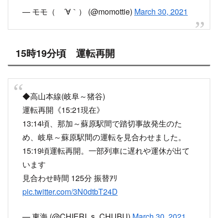
高山線で踏切事故
— せとまる (@ST20maru)
March 30, 2021
なんか高山線で電車とトラックが衝突したとの無
線が流れてる
— いあみん (@maimai_N417sail)
March 30, 2021
高山本線 那珂〜蘇原でひだがトラックと衝突事故
が発生！