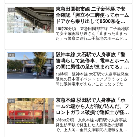
特急ひだ11号 美濃太田行き(所定 富山行き)
車両事故当該 鵜沼通過しました
pic.twitter.com/PlosEr6moz
— ミオステ (@Miosta_9501)
March 30, 2021
スポンサーリンク