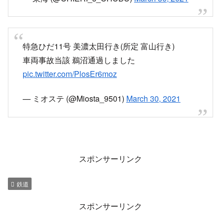
— 玉川ジョー(夏場は撮り鉄少なめ&乗り鉄多め)
(@bakumorigohan)
March 30, 2021
特急が車にぶつかったとかでこちらも止また
どーしろと
— 夢見 (@yumemi217)
March 30, 2021
高山本線で踏切事故の後から県警ヘリがずっとホ
バリングしてて、マスコミの取材ヘリじゃないん
かー、と思ってたら、電車と衝突したトラックが
そのまま逃走してるからか