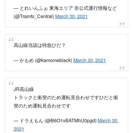
家から見える距離で寝てる時に電車が停まる音と
救急車？の音がしておきてしまったわ
なにがあったんやろ
pic.twitter.com/uVq7H5wQjl
— LEON (@leon_0334)
March 30, 2021
鵜沼に到着
2番線をひだ8号が塞いでいるため、蘇原行きは3
番線に入線
pic.twitter.com/DWGUafqXyP
— ミオステ (@Miosta_9501)
March 30, 2021