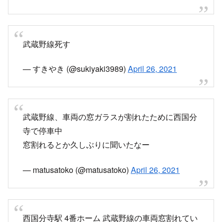
★振替輸送利用可能★
pic.twitter.com/VreC7Fx8U3
— とれいんふぉ 首都圏エリア 非公式運行情報な
ど (@Trainfo_)
April 26, 2021
武蔵野線死す
— すきやき (@sukiyaki3989)
April 26, 2021
武蔵野線、車両の窓ガラスが割れたために西国分
寺で停車中
窓割れるとか久しぶりに聞いたなー