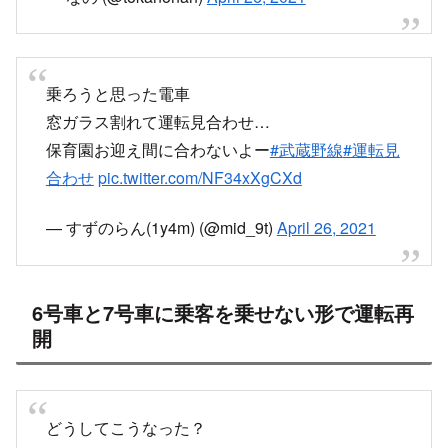
— なの (@tokanonan)
April 26, 2021
乗ろうと思った電車
窓ガラス割れて運転見合わせ…
保育園お迎え間に合わないよー
#武蔵野線
#運転見
合わせ
pic.twitter.com/NF34xXgCXd
— すずのらん(1y4m) (@mid_9t)
April 26, 2021
6号車と7号車に乗客を乗せない形で運転再
開