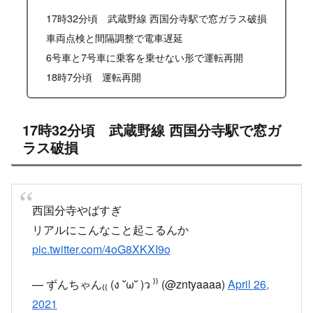
17時32分頃 武蔵野線 西国分寺駅で窓ガラス破損
車両点検と間隔調整で電車遅延
6号車と7号車に乗客を乗せない形で運転再開
18時7分頃 運転再開
17時32分頃 武蔵野線 西国分寺駅で窓ガ
ラス破損
西国分寺やばすぎ
リアルにこんなこと起こるんか
pic.twitter.com/4oG8XKXI9o
— ずんちゃん₍₍ (ง ˘ω˘ )ว ⁾⁾ (@zntyaaaa)
April 26,
2021