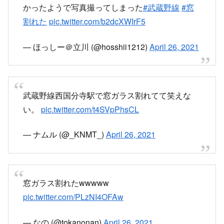
良くないかと思ったのですが、幸い怪我人もいな
かったようで写真撮ってしまった
#武蔵野線
#窓
割れた
pic.twitter.com/b2dcXWIrF5
— ほっしー＠立川 (@hosshii1212)
April 26, 2021
武蔵野線西国分寺駅で窓ガラス割れてて笑えな
い。
pic.twitter.com/t4SVpPhsCL
— ナムル (@_KNMT_)
April 26, 2021
窓ガラス割れたwwwww
pic.twitter.com/PLzNI4OFAw