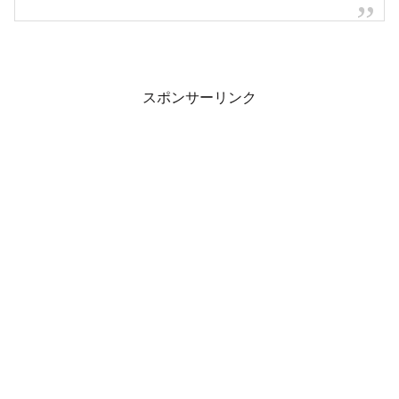
西国分寺駅で車両窓ガラス破損のため、全線の運
転を見合わせました。
18:07頃運転再開。一部列車が遅れています
振替ｱﾘ
pic.twitter.com/kNkKhThWyh
— 首都圏 (@CHIERI_A_TOKYO)
April 26, 2021
スポンサーリンク