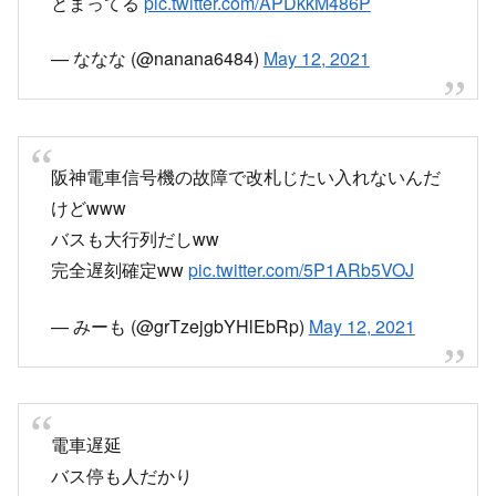
とまってる
pic.twitter.com/APDkkM486P
— ななな (@nanana6484)
May 12, 2021
阪神電車信号機の故障で改札じたい入れないんだ
けどwww
バスも大行列だしww
完全遅刻確定ww
pic.twitter.com/5P1ARb5VOJ
— みーも (@grTzejgbYHlEbRp)
May 12, 2021
電車遅延
バス停も人だかり