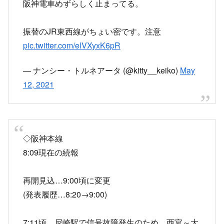
阪神電車めずらしく止まってる。
振替のJR東西線がちょい密です。注意
pic.twitter.com/elVXyxK6pR
— ナンシー・トルネアータ (@kitty__keiko)
May
12, 2021
◇阪神本線
8:09現在の続報
再開見込…9:00頃に変更
(発表履歴…8:20→9:00)
7:11頃、尼崎駅で信号故障発生のため、西宮～大