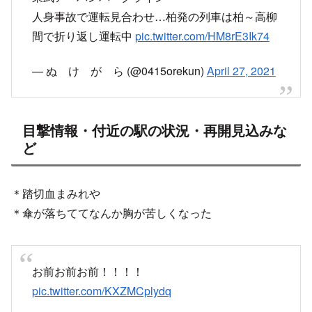
人身事故で運転見合わせ…柏発の列車は柏～高柳
間で折り返し運転中
pic.twitter.com/HM8rE3Ik74
— ぬ け が ら (@0415orekun)
April 27, 2021
目撃情報・付近の駅の状況・再開見込みな
ど
＊踏切血まみれや
＊傘が落ちててなんか胸が苦しくなった
お前お前お前！！！！
pic.twitter.com/KXZMCplydq