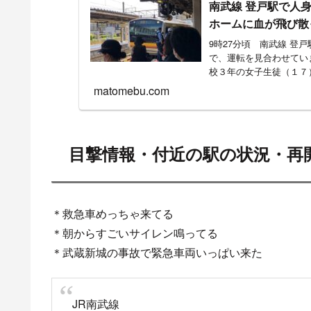
ホームに血が飛び散っ
9時27分頃 南武線 登
で、運転を見合わせてい
校３年の女子生徒（１７
が...
matomebu.com
目撃情報・付近の駅の状況・再
＊救急車めっちゃ来てる
＊朝からすごいサイレン鳴ってる
＊武蔵新城の事故で緊急車両いっぱい来た
JR南武線