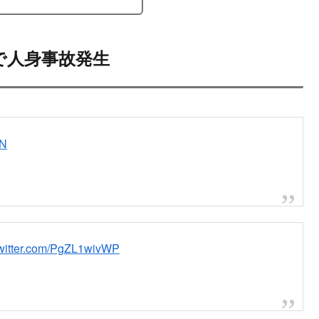
駅で人身事故発生
nN
twitter.com/PgZL1wivWP