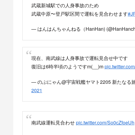
武蔵新城駅での人身事故のため
武蔵中原〜登戸駅区間で運転を見合わせます
#J
— はんはんちゃんねる（HanHan) (@HanHancha
現在、南武線は人身事故で運転見合せ中です
復旧は6時半頃のようですm(__)m
pic.twitter.
— のぶにゃん@宇宙戦艦ヤマト2205 新たなる旅立ち―後
2021
南武線運転見合わせ
pic.twitter.com/So0cZfoeUh
— きーぽん (@key_no15)
May 18, 2021