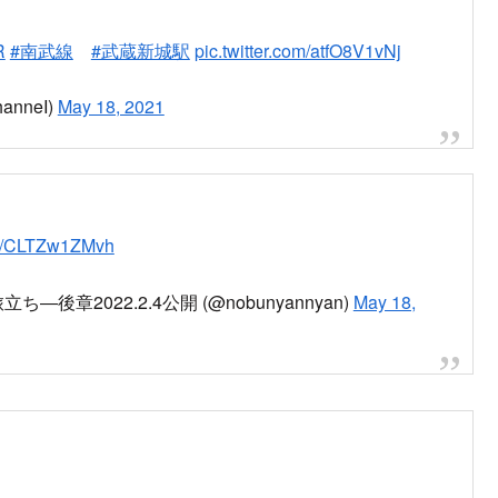
R
#南武線
#武蔵新城駅
pic.twitter.com/atfO8V1vNj
nneI)
May 18, 2021
com/CLTZw1ZMvh
章2022.2.4公開 (@nobunyannyan)
May 18,