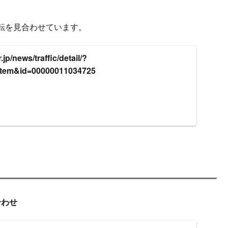
転を見合わせています。
jp/news/traffic/detail/?
item&id=00000011034725
合わせ
身事故「線路内立ち入りした女子高生がはねられた、