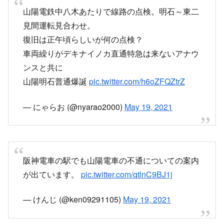
山陽電鉄中八木あたりで線路の点検。明石～東二
見間運転見合わせ。
復旧は正午頃らしいが何の点検？
車両繰りがデキナイノカ直通特急は来ないアナウ
ンスと共に
山陽明石普通爆誕
pic.twitter.com/h6oZFQZtrZ
— にゃらお (@nyarao2000)
May 19, 2021
阪神電車の駅でも山陽電車の不通についての案内
が出ています。
pic.twitter.com/qtlnC9BJ1j
— けんじ (@ken09291105)
May 19, 2021