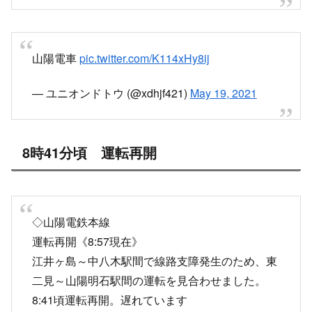
8時41分頃 運転再開
◇山陽電鉄本線
運転再開《8:57現在》
江井ヶ島～中八木駅間で線路支障発生のため、東
二見～山陽明石駅間の運転を見合わせました。
8:41頃運転再開。遅れています
振替ｱﾘ
pic.twitter.com/1Zv8ZBOfBI
— 関西 (@CHIERI_A_KANSAI)
May 19, 2021