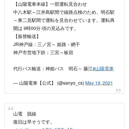
JR神戸線：三ノ宮～ 姫路・網干
神戸市営地下鉄：三宮～板宿
代行バス輸送：神姫バス 明石～ 藤江
#山陽電車
— 山陽電車【公式】 (@sanyo_cs)
May 19, 2021
山電 脱線
復旧は早そうです。
pic.twitter.com/hD2u8OGmMh
— てつ (@kikori878)
May 19, 2021