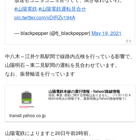
#山陽電鉄
#山陽電鉄運転見合せ
pic.twitter.com/vDIRZv194A
— blackpepper (@fj_blackpepper)
May 19, 2021
中八木～江井ケ島駅間で線路内点検を行っている影響で、
山陽明石～東二見駅間の運転を見合わせています。
なお、振替輸送を行っています
山陽電鉄本線の運行情報 - Yahoo!路線情報
現在､事故･遅延に関する情報はありません。（11月11日 9
時20分時点の情報です。最新情報はYahoo!路線情報で）
transit.yahoo.co.jp
山陽電鉄によりますと20日午前2時前、
兵庫県明石市大久保町八木で作業用の車両が脱線しまし