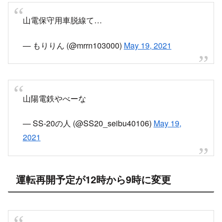
山陽電鉄やべーな
— SS-20の人 (@SS20_seibu40106)
May 19,
2021
運転再開予定が12時から9時に変更
【山陽電車本線】一部運転見合わせ
中八木駅～江井島駅間で線路点検のため、明石駅
～東二見駅間で運転を見合わせています。運転再
開は 9時00分 頃の見込みです。
【振替輸送】