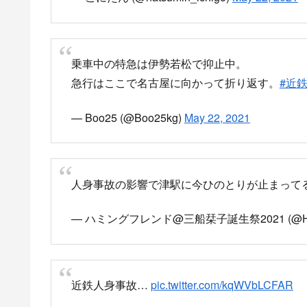
— こにたん (@natsumin_ichigo)
May 22, 2021
乗車中の特急は伊勢若松で抑止中。
急行はここで名古屋に向かって折り返す。
#近
— Boo25 (@Boo25kg)
May 22, 2021
人身事故の影響で津駅に今ひのとりが止まって
— ハミングフレンド@三船栞子誕生祭2021 (@HPT