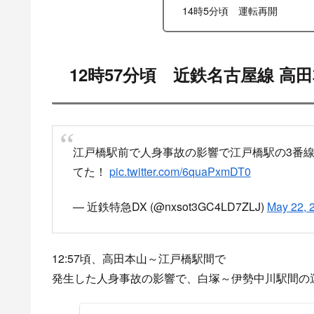
14時5分頃 運転再開
12時57分頃 近鉄名古屋線 
江戸橋駅前で人身事故の影響で江戸橋駅の3番線
てた！
pic.twitter.com/6quaPxmDT0
— 近鉄特急DX (@nxsot3GC4LD7ZLJ)
May 22, 
12:57頃、高田本山～江戸橋駅間で
発生した人身事故の影響で、白塚～伊勢中川駅間の