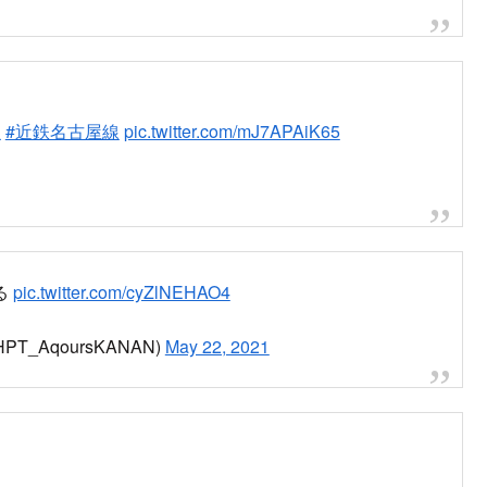
鉄
#近鉄名古屋線
pic.twitter.com/mJ7APAiK65
る
pic.twitter.com/cyZlNEHAO4
_AqoursKANAN)
May 22, 2021