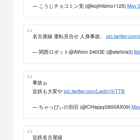
近鉄人身事故…
pic.twitter.com/kqWVbLCFAR
— こうじチョコミン党 (@kojihibino1125)
May 2
名古屋線 運転見合せ 人身事故。
pic.twitter.co
— 関西ロボット@Athlon 240GE (@stellvia3)
Ma
事故ぉ
近鉄も大変や
pic.twitter.com/Lwdo1fcTTB
— ちゃっぴぃの別荘 (@CHappy2800AX09)
May