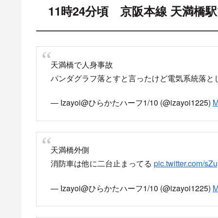
11時24分頃 京阪本線 天満橋
天満橋で人身事故
パンダグラフ落とすと言ったけど電気系統落と
— Izayoi@ひらかたハーフ1/10 (@izayoi1225)
M
天満橋外側
消防車は他に二台止まってる
pic.twitter.com/sZ
— Izayoi@ひらかたハーフ1/10 (@izayoi1225)
M