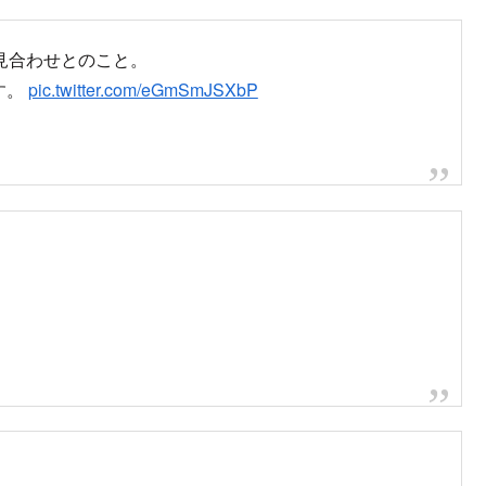
見合わせとのこと。
す。
pic.twitter.com/eGmSmJSXbP