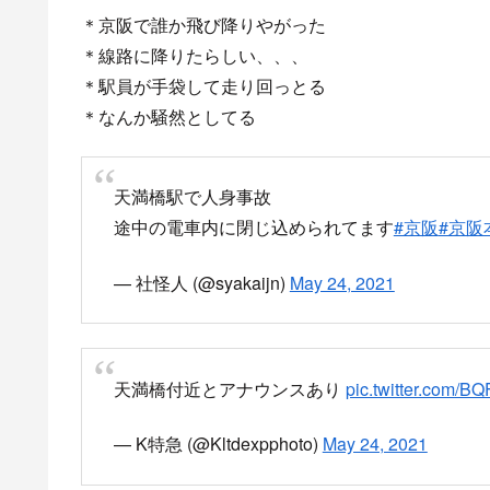
＊京阪で誰か飛び降りやがった
＊線路に降りたらしい、、、
＊駅員が手袋して走り回っとる
＊なんか騒然としてる
天満橋駅で人身事故
途中の電車内に閉じ込められてます
#京阪
#京阪
— 社怪人 (@syakaijn)
May 24, 2021
天満橋付近とアナウンスあり
pic.twitter.com/
— K特急 (@Kltdexpphoto)
May 24, 2021