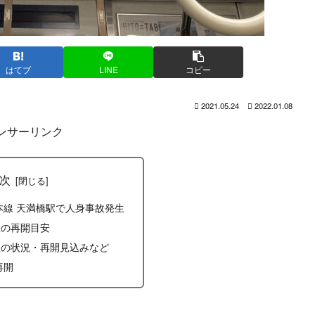
はてブ
LINE
コピー
2021.05.24
2022.01.08
ンサーリンク
次
阪本線 天満橋駅で人身事故発生
故の再開目安
駅の状況・再開見込みなど
再開