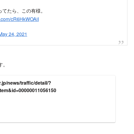
ってたら、この有様。
ter.com/cR6HkWOAiI
May 24, 2021
す。
jp/news/traffic/detail/?
item&id=00000011056150