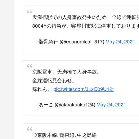
天満橋駅での人身事故発生のため、全線で運転
8004Fの特急が、寝屋川市駅に停車しておりま
— 骸骨急行 (@economical_817)
May 24, 2021
京阪電車、天満橋で人身事故。
全線運転見合わせ。
帰れん。
pic.twitter.com/3LzQ09U12t
— あーこ (@akoakoako124)
May 24, 2021
◇京阪本線､鴨東線､中之島線