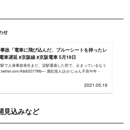
わせ
身事故「電車に飛び込んだ、ブルーシートを持ったレ
車遅延 #京阪線 #京阪電車 5月19日
 淀駅で人身事故発生まだ、淀駅通過した所で、止まっているなう
4) pic.twitter.com/A8di2G77Mb— 酒乱怪人(おかじゅん不良中年・
2021.05.19
開見込みなど