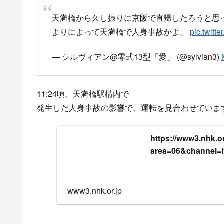
天満橋から久し振りに京阪で直帰したろうと思
よりによって天満橋で人身事故かよ。
pic.twit
— シルヴィアン@零式13型「愛」 (@sylvian3)
11:24頃、天満橋駅構内で
発生した人身事故の影響で、運転を見合わせていま
https://www3.nhk.or.
area=06&channel=
www3.nhk.or.jp