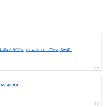
本線
#人身事故
pic.twitter.com/OMvqISw9Pi
BQFMQ4gBGF