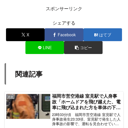
スポンサーリンク
シェアする
X
Facebook
はてブ
LINE
コピー
関連記事
福岡市営空港線 室見駅で人身事
鉄道
故「ホームドアを飛び越えた、電
車に飛び込まれた方を車体の下か
ら引き出す作業を行なってる」地
23時33分頃 福岡市営空港線 室見駅で人
下鉄空港線 電車遅延7月22日
身事故発生23:33頃、室見駅で発生した人
身事故の影響で、運転を見合わせていま