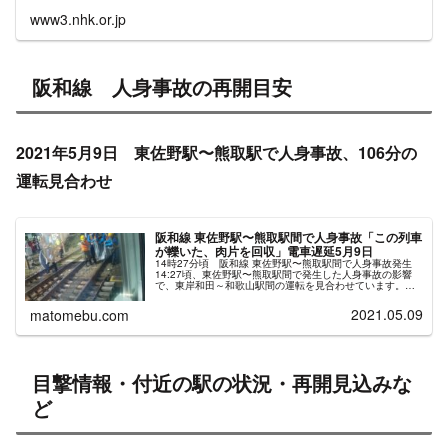
www3.nhk.or.jp
阪和線 人身事故の再開目安
2021年5月9日 東佐野駅〜熊取駅で人身事故、106分の
運転見合わせ
阪和線 東佐野駅〜熊取駅間で人身事故「この列車
が轢いた、肉片を回収」電車遅延5月9日
14時27分頃 阪和線 東佐野駅〜熊取駅間で人身事故発生
14:27頃、東佐野駅〜熊取駅間で発生した人身事故の影響
で、東岸和田～和歌山駅間の運転を見合わせています。目
撃情報・付近の駅の状況・再開見込みなど阪和線調整中、
運転見合せ表示 pic....
2021.05.09
matomebu.com
目撃情報・付近の駅の状況・再開見込みな
ど