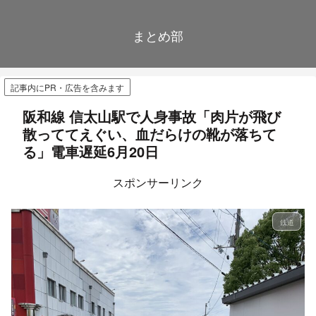
まとめ部
記事内にPR・広告を含みます
阪和線 信太山駅で人身事故「肉片が飛び
散っててえぐい、血だらけの靴が落ちて
る」電車遅延6月20日
スポンサーリンク
鉄道