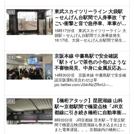
す。騒然としていた救出活動の様子室見
の人身事故①消防隊の人が「怪我してる
方いませんか」って。今警官も回ってき
東武スカイツリーライン 大袋駅
鉄道
た。 pic...
～せんげん台駅間で人身事故「す
ごい衝撃と音で急停車、車掌が電
車の外を覗いてる」東武伊勢崎線
16時17分頃 東武スカイツリーライン 大
電車遅延6月25日
袋駅～せんげん台駅間で人身事故発生
16:17頃、大袋～せんげん台駅間で発生し
た人身事故の影響で、北越谷～春日部駅
間の運転を見合わせています。東武スカ
イツリーライン 人身事故の再開目安
京阪本線 中書島駅で安全確認
鉄道
2021年6月1...
「駅トイレで茶色の小包のような
不審物発見、中身に金属反応あり
で警察が爆発物処理班出動」運転
14時30分頃 京阪本線 中書島駅で安全確
見合わせ電車遅延 #京阪電車 11月
認京阪運転見合わせは草
pic.twitter.com/J04nNzZRmU—
1日
(@aerotomohiro25) November 1, 2025 中
書島駅で不審物発見の影響で、強制的に
降ろされま...
【橋桁アタック】琵琶湖線 山科
鉄道
駅〜京都駅間で橋梁点検「JR京
都線に引き続き橋桁に自動車衝突
でダイヤがボロボロ」奈良線や
8時33分頃 JR京都線 茨木駅～千里丘駅
JR京都線も巻き込まれ電車遅延
間で橋梁点検(琵琶湖線も巻き込まれ)また
また電車遅延。。。京都線内の橋桁に車
10月3日