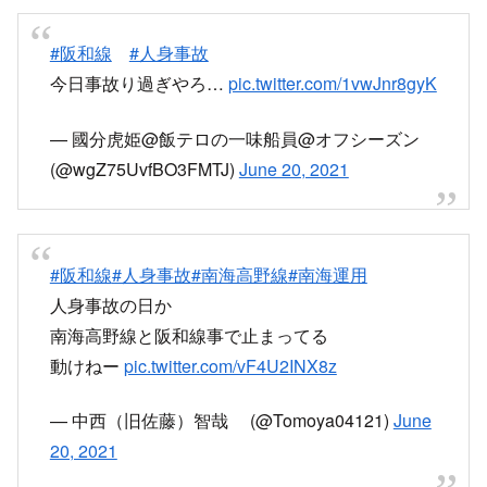
#阪和線
#人身事故
今日事故り過ぎやろ…
pic.twitter.com/1vwJnr8gyK
— 國分虎姫@飯テロの一味船員@オフシーズン
(@wgZ75UvfBO3FMTJ)
June 20, 2021
#阪和線
#人身事故
#南海高野線
#南海運用
人身事故の日か
南海高野線と阪和線事で止まってる
動けねー
pic.twitter.com/vF4U2INX8z
— 中西（旧佐藤）智哉 (@Tomoya04121)
June
20, 2021