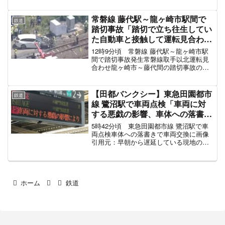
がぶつかったらしく、運転取りやめ。停
車中。再開時間は未定。またしても朝の
会議に間に合わない！#遅延好きな人と繋
常磐線 藤代駅～龍ヶ崎市駅間で
鉄道
がりたい p...
踏切事故「踏切で立ち往生してい
た自動車と接触して運転見合わ
せ、車が大破でレッカー移動」電
12時9分頃 常磐線 藤代駅～龍ヶ崎市駅
車遅延6月1日
間で踏切事故発生常磐線取手以北運転見
合わせ龍ヶ崎市～藤代間の踏切事故のた
め運転再開見込みはたっていません
pic.twitter.com/bqL1SkABSA— ドリーム
ランド舞浜 (@bayland...
【田都バンクシー】東急田園都市
鉄道
線 鷺沼駅で車両点検「車両に対
する悪戯の影響、車体への落書き
で車両交換」東京メトロ半蔵門線
5時42分頃 東急田園都市線 鷺沼駅で車
や東武スカイツリーラインも巻き
両点検車体への落書きで車両交換に画像
引用元：早朝から遅延している現地の様
込まれ電車遅延 #田都 #田園都市
子JRでは単に「車両点検」と案内
線 10月6日
pic.twitter.com/JdFiYirjcq— 安町
(@anmachi_S) Oct...
ホーム
鉄道