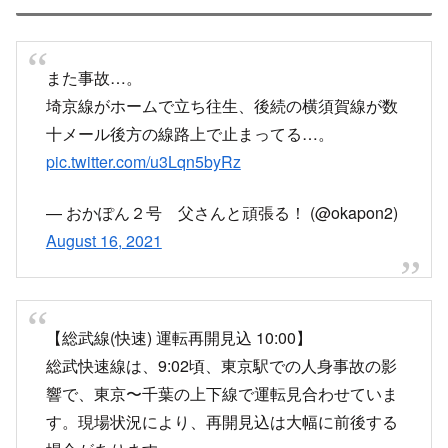
また事故…。
埼京線がホームで立ち往生、後続の横須賀線が数
十メール後方の線路上で止まってる…。
pic.twitter.com/u3Lqn5byRz
— おかぽん２号 父さんと頑張る！ (@okapon2)
August 16, 2021
【総武線(快速) 運転再開見込 10:00】
総武快速線は、9:02頃、東京駅での人身事故の影
響で、東京〜千葉の上下線で運転見合わせていま
す。現場状況により、再開見込は大幅に前後する