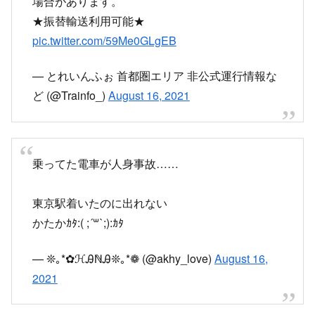
場合があります。
★振替輸送利用可能★
pic.twitter.com/59Me0GLgEB
— とれいんふぉ 首都圏エリア 非公式運行情報な
ど (@Trainfo_)
August 16, 2021
乗ってた電車が人身事故……
東京駅着いたのに出れない
かたかｶﾀ:( ;´꒳`;):ｶﾀ
— ❊｡*✿ℋᎯℕᎯ❊｡*❁ (@akhy_love)
August 16,
2021