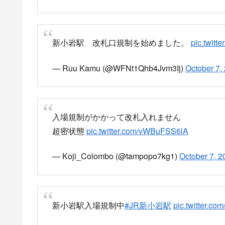
新小岩駅 改札口規制を始めました。
pic.twit
— Ruu Kamu (@WFNt1Qhb4Jvm3Ij)
October 7,
入場規制がかかって改札入れません
超密状態
pic.twitter.com/vWBuFSS6lA
— Koji_Colombo (@tampopo7kg1)
October 7, 2
新小岩駅入場規制中
#JR新小岩駅
pic.twitter.c