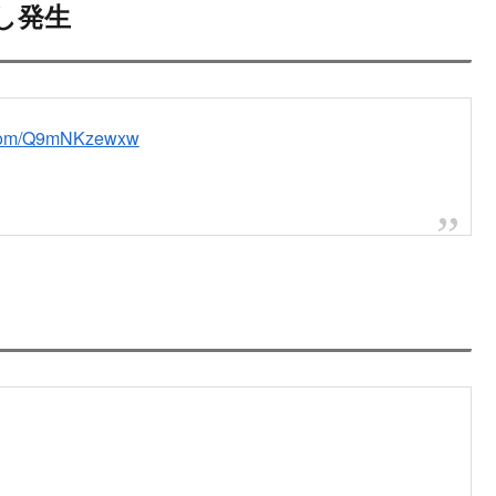
し発生
r.com/Q9mNKzewxw