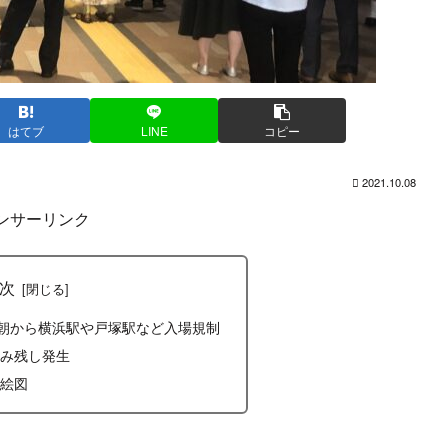
はてブ
LINE
コピー
2021.10.08
ンサーリンク
次
早朝から横浜駅や戸塚駅など入場規制
み残し発生
絵図