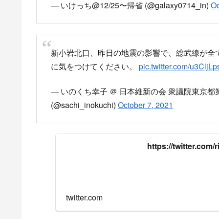
— いけっち@12/25〜帰省 (@galaxy0714_in)
Oc
新小岩北口、昨日の地震の影響で、総武線が全
に気をつけてください。
pic.twitter.com/u3CljLp
— いのくち幸子 ＠ 日本維新の会 衆議院東京
(@sachi_inokuchi)
October 7, 2021
https://twitter.co
twitter.com