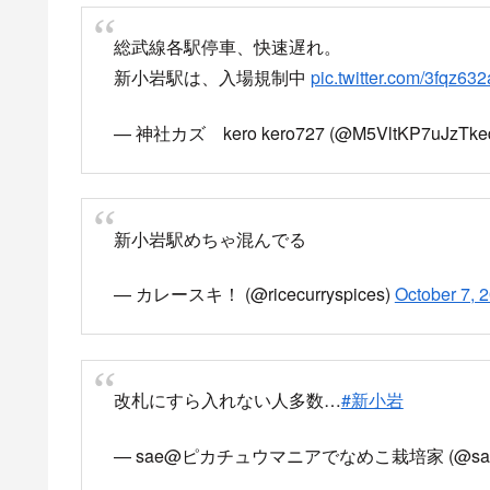
総武線各駅停車、快速遅れ。
新小岩駅は、入場規制中
pic.twitter.com/3fqz632
— 神社カズ kero kero727 (@M5VltKP7uJzTke
新小岩駅めちゃ混んでる
— カレースキ！ (@ricecurryspices)
October 7, 
改札にすら入れない人多数…
#新小岩
— sae@ピカチュウマニアでなめこ栽培家 (@sae