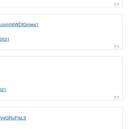
ter.com/t4WDtGmws1
 2021
021
om/vgGRuFjsL9