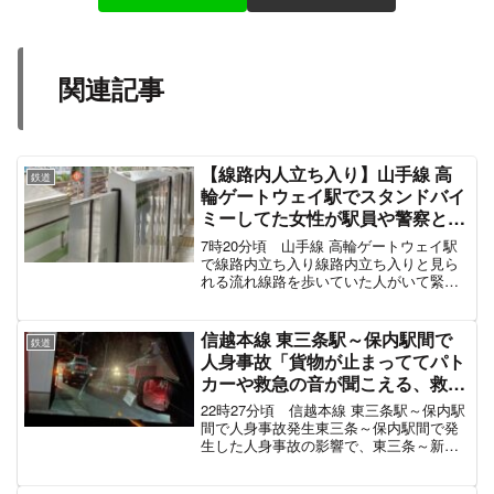
関連記事
【線路内人立ち入り】山手線 高
鉄道
輪ゲートウェイ駅でスタンドバイ
ミーしてた女性が駅員や警察と鬼
ごっこ「黄色い帽子の女が線路内
7時20分頃 山手線 高輪ゲートウェイ駅
立ち入り、堂々と歩いててヤバか
で線路内立ち入り線路内立ち入りと見ら
れる流れ線路を歩いていた人がいて緊急
った」京浜東北線も巻き込まれ電
停車↓アナウンス「線路を歩いている人
車遅延5月25日
がいます」↓駅員と警察が挟み撃ちで追
いかけ↓発生から10分程度で立ち入った
信越本線 東三条駅～保内駅間で
鉄道
女性を発見↓12分...
人身事故「貨物が止まっててパト
カーや救急の音が聞こえる、救出
作業が難航」電車遅延5月6日
22時27分頃 信越本線 東三条駅～保内駅
間で人身事故発生東三条～保内駅間で発
生した人身事故の影響で、東三条～新潟
駅間の下り線(新潟方面行)、長岡～羽生田
駅間の上り線(直江津方面行)の運転を見合