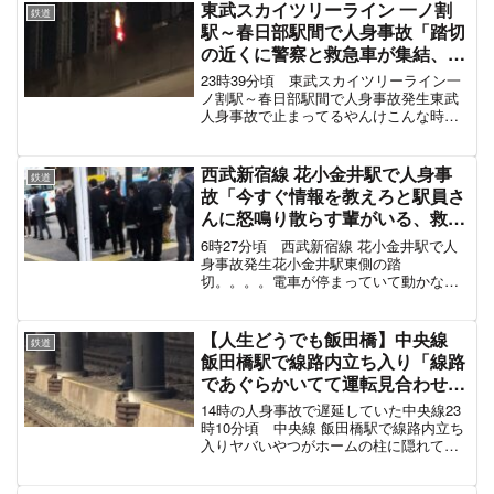
わせています。信越本線 人身事故の再
東武スカイツリーライン 一ノ割
鉄道
開目安20...
駅～春日部駅間で人身事故「踏切
の近くに警察と救急車が集結、ラ
イトを照らしながら現場検証」東
23時39分頃 東武スカイツリーライン一
武伊勢崎線も巻き込まれ電車遅延
ノ割駅～春日部駅間で人身事故発生東武
人身事故で止まってるやんけこんな時間
9月19日
に 抑止って書いてある
pic.twitter.com/6dIl4kwwHg— あさやん
(@6rBv6z) September...
西武新宿線 花小金井駅で人身事
鉄道
故「今すぐ情報を教えろと駅員さ
んに怒鳴り散らす輩がいる、救助
難航で乗客スタンドバイミー」西
6時27分頃 西武新宿線 花小金井駅で人
武拝島線も巻き込まれ電車遅延 #
身事故発生花小金井駅東側の踏
切。。。。電車が停まっていて動かなか
西武線 10月12日
ったのが、今やっと動きました。
pic.twitter.com/lhY8g7AgND— Azusa
Yamaguchi (@Rollie...
【人生どうでも飯田橋】中央線
鉄道
飯田橋駅で線路内立ち入り「線路
であぐらかいてて運転見合わせ、
動かないので担架でホームに強制
14時の人身事故で遅延していた中央線23
移動」電車遅延 #中央線 11月10
時10分頃 中央線 飯田橋駅で線路内立ち
入りヤバいやつがホームの柱に隠れてて
日
帰れないんだが！！
pic.twitter.com/P4qxJvnxhd— ただの陰キ