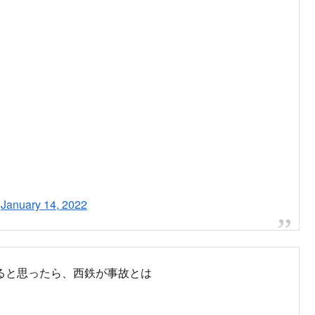
車 12月29日
大牟田線 筑紫駅で人身事故発生13:21頃、筑紫駅で発生した人身
市～西鉄小郡駅間の運転を見合わせています。西鉄天神大牟田
21年12月28日 春日原駅で人身事故目撃情報な...
2021.12.29
feMp
y 14, 2022