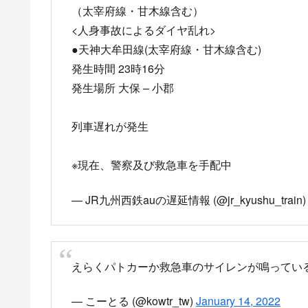
い」電車遅延 #西鉄電
13時21分頃 西鉄天神
事故の影響で、西鉄二日
線 人身事故の再開目安20
matomebu.com
目撃情報・付近の駅の状況など
西鉄大牟田線の人身事故のより
筑紫駅で止まる花畑行きの急行電車。
復旧は25時予定らしい。
pic.twitter.com/jhwJt4
— オンクレマニア (@minamiha4banme)
Januar