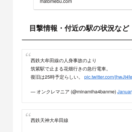
23:16頃、大保～西鉄小郡駅間で
発生した人身事故の影響で、運転を見合わせていま
https://www3.nhk.or.
area=07&channel=
www3.nhk.or.jp
西鉄天神大牟田線 人身事故の
2021年12月29日 筑紫駅で人身事故、109分の運
西鉄天神大牟田線 