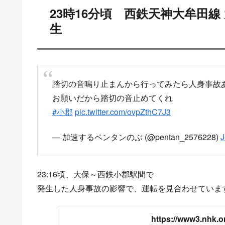
スポ
目
23時16分頃 西鉄天神大牟田