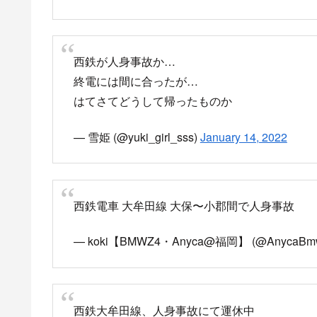
西鉄天神大牟田線
（太宰府線・甘木線含む）
<人身事故によるダイヤ乱れ>
●天神大牟田線(太宰府線・甘木線含む)
発生時間 23時16分
発生場所 大保 – 小郡
列車遅れが発生
※現在、警察及び救急車を手配中
— JR九州西鉄auの遅延情報 (@jr_kyushu_train