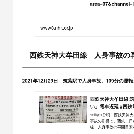
西鉄天神大牟田線 人身事故
目撃情報・付近の駅の状況な
23時16分頃 西鉄天神大牟田
生
踏切の音鳴り止まんから行ってみたら人身事故
お願いだから踏切の音止めてくれ
#小郡
pic.twitter.com/ovpZthC7J3
— 加速するペンタンのぶ (@pentan_2576228)
J