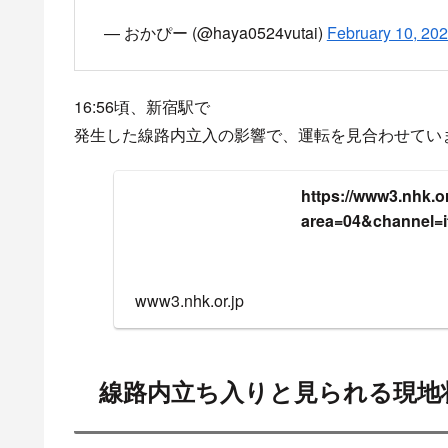
16時56分頃 山手線 新宿駅で
新宿駅
線路内人立ち入り
全路線運転見合わせ
係員が保護に向かうとのこと。
#遅延
pic.twitt
— (@g_t_anitetu)
February 10, 2022
新宿駅から線路内人立ち入りの確保に行くと思
— ら～めんま (@Ramenma0525)
February 10, 