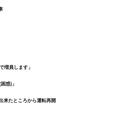
世界線
pic.twitter.com/s49mRXalEY
22
ます。
jp/news/traffic/detail/?
item&id=00000012093231