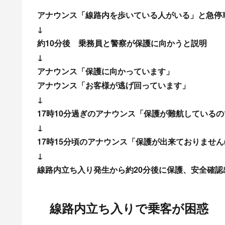
新宿駅に電車が来なくなって雪が積もっていく
— おかぴー (@haya0524vutai)
February 10, 20
16:56頃、新宿駅で
発生した線路内立入の影響で、運転を見合わせてい
https://www3.nhk.or.
area=04&channel=
www3.nhk.or.jp