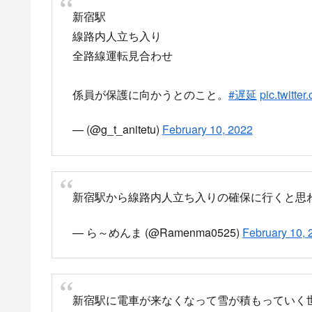
目
16時56分頃 山手線 新宿駅で線路内立ち入り
線路内立ち入りと見られる現地状況
線路内立ち入りで乗客が困惑
17時16分頃に運転再開も間隔調整などで電