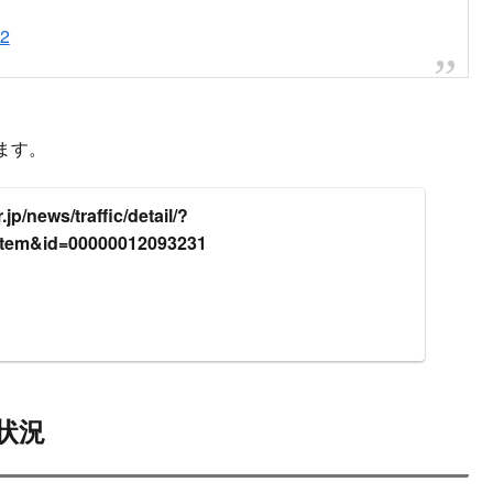
線路内立ち入り
er.com/HbJKpCJxDk
われる作業員
pic.twitter.com/kDtVdKJ4l3
2022