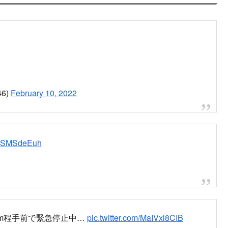
状況
車
ので増員します」
困惑)」