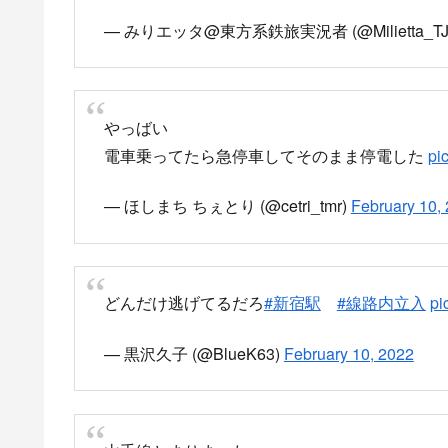
線路内立ち入り発生から約20分後に保護、安全確
線路内立ち入りで乗客が困惑
山手線
新宿駅人立ち入りで抑止
渋谷にて
pic.twitter.com/pAW4cW4SOv
— リトルサリマカシーの鉄分摂取 (@Suntrain_4
山手線線路内人立ち入りで抑止
pic.twitter.com
— 槍烏賊 (@S6Fv5)
February 10, 2022