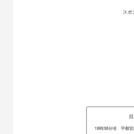
スポ
目
18時38分頃 宇都