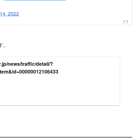
14, 2022
す。
jp/news/traffic/detail/?
item&id=00000012106433