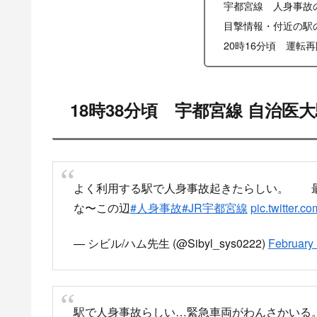
宇都宮線 人身事故
目撃情報・付近の駅
20時16分頃 運転再
18時38分頃 宇都宮線 自治医
よく利用する駅で人身事故起きたらしい。 最
な〜この辺
#人身事故
#JR宇都宮線
pic.twitter
— シビル/ハム先生 (@Sibyl_sys0222)
February 
駅で人身事故らしい…緊急車両がわんさかいる