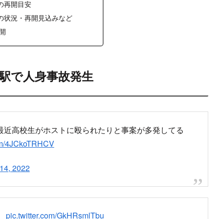
の再開目安
の状況・再開見込みなど
開
大駅で人身事故発生
近高校生がホストに殴られたりと事案が多発してる
.com/4JCkoTRHCV
14, 2022
。
pic.twitter.com/GkHRsmlTbu