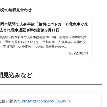
46分の運転見合わせ
～岡本駅間で人身事故「踏切にパトカーと救急車が来
まれ電車遅延 #宇都宮線 2月11日
宇都宮駅～岡本駅間で人身事故発生20:01頃、宇都宮～岡本駅間で
で、運転を見合わせています。宇都宮線 人身事故の再開目安
宮駅～宇都宮駅で人身事故、109分の運転見合わせ...
2022.02.11
開見込みなど
に目が覚めた
pic.twitter.com/wbVQxA8VPu