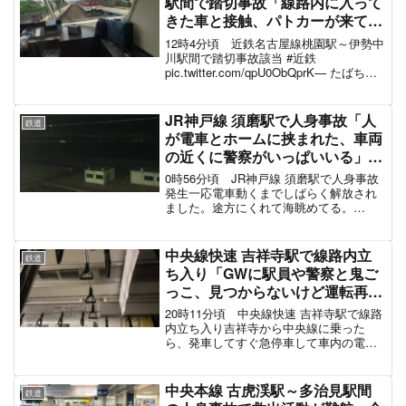
駅間で踏切事故「線路内に入って
きた車と接触、パトカーが来て
る」電車遅延8月22日
12時4分頃 近鉄名古屋線桃園駅～伊勢中
川駅間で踏切事故該当 #近鉄
pic.twitter.com/qpU0ObQprK— たばちゃ
ん配達員 (@nonbiriya1104) August 22,
2022 12:04頃、桃園～伊勢中川駅...
JR神戸線 須磨駅で人身事故「人
鉄道
が電車とホームに挟まれた、車両
の近くに警察がいっぱいいる」電
車遅延7月2日
0時56分頃 JR神戸線 須磨駅で人身事故
発生一応電車動くまでしばらく解放され
ました。途方にくれて海眺めてる。
pic.twitter.com/q23xIKiQTR— あたまがお
さるさん (@cutnegi) July 1, 2021 当た...
中央線快速 吉祥寺駅で線路内立
鉄道
ち入り「GWに駅員や警察と鬼ご
っこ、見つからないけど運転再
開」GANTZ案件で電車遅延 #中
20時11分頃 中央線快速 吉祥寺駅で線路
央線 5月3日
内立ち入り吉祥寺から中央線に乗った
ら、発車してすぐ急停車して車内の電気
が消えてほぼ真っ暗に…何が起こった
の！？ pic.twitter.com/SkGNXvRokS—
nyanko_teacher ...
中央本線 古虎渓駅～多治見駅間
鉄道