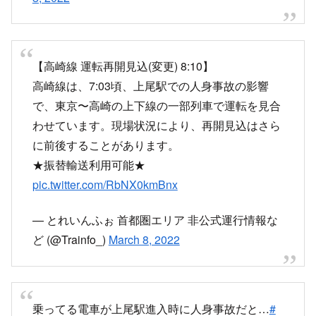
【高崎線 運転再開見込(変更) 8:10】
高崎線は、7:03頃、上尾駅での人身事故の影響
で、東京〜高崎の上下線の一部列車で運転を見合
わせています。現場状況により、再開見込はさら
に前後することがあります。
★振替輸送利用可能★
pic.twitter.com/RbNX0kmBnx
— とれいんふぉ 首都圏エリア 非公式運行情報な
ど (@Trainfo_)
March 8, 2022
乗ってる電車が上尾駅進入時に人身事故だと…
#