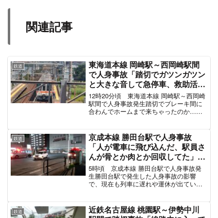
関連記事
東海道本線 岡崎駅～西岡崎駅間
鉄道
で人身事故「踏切でガツンガツン
と大きな音して急停車、救助活動
してる」電車遅延 #東海道線 8月8
12時20分頃 東海道本線 岡崎駅～西岡崎
日
駅間で人身事故発生踏切でブレーキ間に
合わんでホームまで来ちゃったのか…つ
まり、ガチで踏切で人が飛び出して来た
ということ…車と電車の事故じゃなくて
人身事故だった…そして案の定、車両内
京成本線 勝田台駅で人身事故
鉄道
の人は降ろされず…...
「人が電車に飛び込んだ、駅員さ
んが骨とか肉とか回収してた」電
車遅延 #京成 #京成線 11月21日
5時頃 京成本線 勝田台駅で人身事故発
生勝田台駅で発生した人身事故の影響
で、現在も列車に遅れや運休が出ていま
す。京成本線 人身事故の再開目安2021
年11月11日 実籾駅～八千代台駅で人身
事故目撃情報・付近の駅の状況・再開見
近鉄名古屋線 桃園駅～伊勢中川
鉄道
込みなど◇京成本...