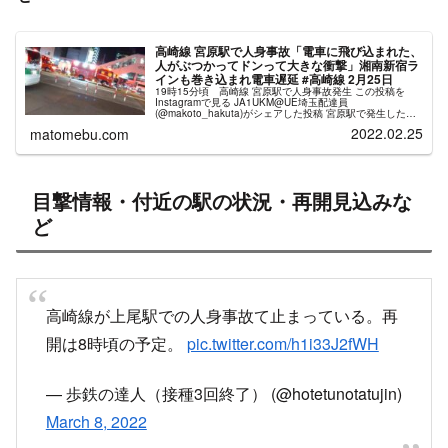
高崎線 宮原駅で人身事故「電車に飛び込まれた、
人がぶつかってドンって大きな衝撃」湘南新宿ラ
インも巻き込まれ電車遅延 #高崎線 2月25日
19時15分頃 高崎線 宮原駅で人身事故発生 この投稿を
Instagramで見る JA1UKM@UE埼玉配達員
(@makoto_hakuta)がシェアした投稿 宮原駅で発生した人
身事故の影響で、運転を見合わせています。振替輸送を行
2022.02.25
matomebu.com
っています...
目撃情報・付近の駅の状況・再開見込みな
ど
高崎線が上尾駅での人身事故て止まっている。再
開は8時頃の予定。
pic.twitter.com/h1i33J2fWH
— 歩鉄の達人（接種3回終了） (@hotetunotatujin)
March 8, 2022