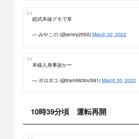
【総武本線(成東〜横芝) 運転再開見込 10:50】
総武本線は、9:32頃、松尾〜横芝での人身事
す。 現場状況により、再開見込は大幅に前後
一部列車に遅れと運休がでています。
pic.twitt
— とれいんふぉ 首都圏エリア 非公式運行情報など (
ブルーシートで隠されて救急車へ
電車は踏切手前で止まってるし、衝撃も無かっ
車体にぶつかったんかねえ？
— ムックん (@ShyakuGaryu)
March 30, 2022