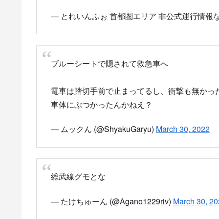
となってからはや30分
ート選択ご注意ください。 pic.t
matomebu.com
目撃情報・付近の駅の状況・再
総武本線 人身事故
松尾〜横芝
成東〜横芝間で運転見合わせ
pic.twitter.com/0
— よこちば (@YokochIba209)
March 30, 2022