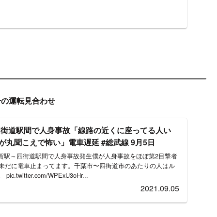
状況・再開見込みなど
～横芝駅間で人身事故発生
松尾駅からすぐ出たところの八石第二踏切です。
せています。