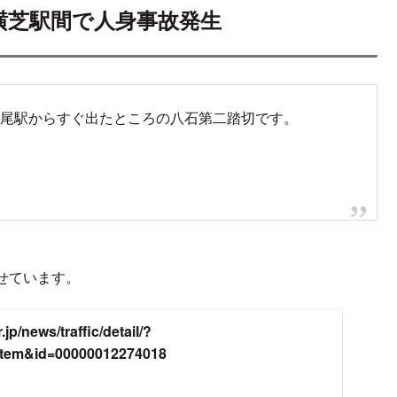
ンサーリンク
次
 松尾駅～横芝駅間で人身事故発生
再開目安