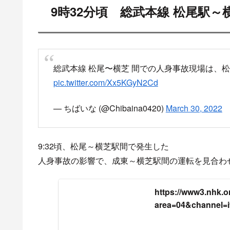
スポ
目
9時32分頃 総武本線
総武本線 人身事故の