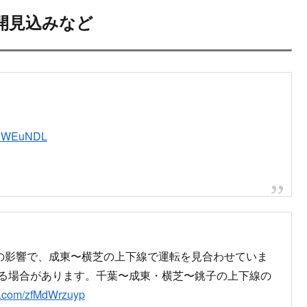
jp/news/traffic/detail/?
item&id=00000012274018
分の運転見合わせ
四街道駅間で人身事故「線路の近くに座ってる人い
丸聞こえで怖い」電車遅延 #総武線 9月5日
都賀駅～四街道駅間で人身事故発生僕が人身事故をほぼ第2目撃者