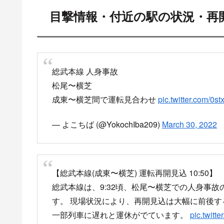
https://www3.nhk.or.
area=04&channel=
www3.nhk.or.jp
総武本線 人身事故の再開目安
2021年9月5日 都賀駅～四街道駅で人身事故、74
総武本線 都賀駅～
た、レスキューの声が
19時3分頃 総武本線 