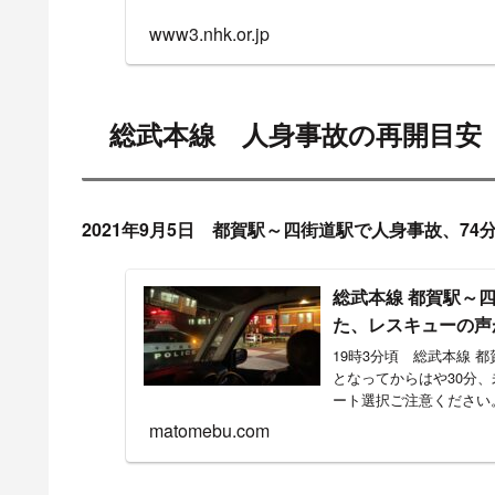
目撃情報・付近の駅の
10時39分頃 運転再開
9時32分頃 総武本線 松尾駅
総武本線 松尾〜横芝 間での人身事故現場は、
pic.twitter.com/Xx5KGyN2Cd
— ちばいな (@Chibaina0420)
March 30, 2022
9:32頃、松尾～横芝駅間で発生した
人身事故の影響で、成東～横芝駅間の運転を見合わ