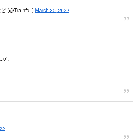
、未だに電車止まってます。千葉市〜四街道市のあたりの人はル
witter.com/WPExU3oHr...
2021.09.05
開見込みなど
stxWEuNDL