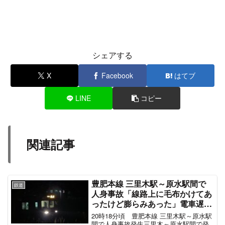
シェアする
X
Facebook
はてブ
LINE
コピー
関連記事
豊肥本線 三里木駅～原水駅間で
鉄道
人身事故「線路上に毛布かけてあ
ったけど膨らみあった」電車遅延
3月27日
20時18分頃 豊肥本線 三里木駅～原水駅
間で人身事故発生三里木～原水駅間で発