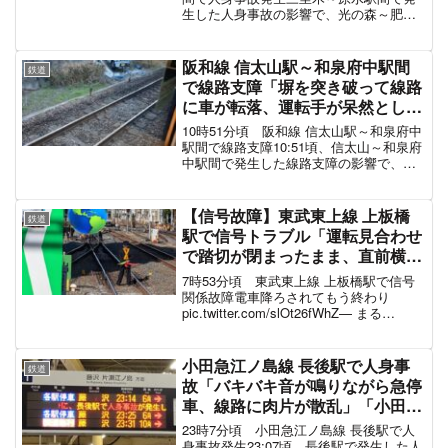
生した人身事故の影響で、光の森～肥後
大津駅間の運転を見合わせています。豊
肥本線 人身事故の再開目安2022年2月
12日 水前寺駅で人身事故、81分の運転
阪和線 信太山駅～和泉府中駅間
鉄道
見合わせ目...
で線路支障「塀を突き破って線路
に車が転落、運転手が呆然として
る」電車遅延 #阪和線 11月29日
10時51分頃 阪和線 信太山駅～和泉府中
駅間で線路支障10:51頃、信太山～和泉府
中駅間で発生した線路支障の影響で、鳳
～熊取駅間の運転を見合わせています。
線路に車が転落した現地の様子踏切開か
ないんだけど、これクルマ突っ込んでな
【信号故障】東武東上線 上板橋
鉄道
い？？ pi...
駅で信号トラブル「運転見合わせ
で踏切が閉まったまま、直前横断
が続出で安全確認もしてる」「有
7時53分頃 東武東上線 上板橋駅で信号
楽町線に乗客が流れて朝から大混
関係故障電車降ろされてもう終わり
pic.twitter.com/slOt26fWhZ— まる
雑地獄絵図」電車遅延 #東上線 11
(@m_iarr) November 7, 2024 上板橋東上
月8日
線なんかやってるわ pic.twitte...
小田急江ノ島線 長後駅で人身事
鉄道
故「バキバキ音が鳴りながら急停
車、線路に肉片が散乱」「小田急
今週4回目、江ノ島線で今年3回
23時7分頃 小田急江ノ島線 長後駅で人
目」電車遅延 #小田急線 #小田急
身事故発生23:07頃、長後駅で発生した人