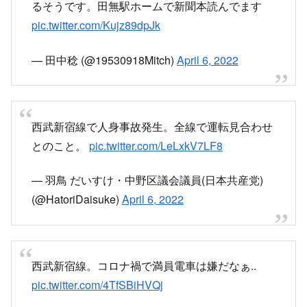
るそうです。田無駅ホームで新聞本読んでます
pic.twitter.com/Kujz89dpJk
— 田中稔 (@19530918Mitch)
April 6, 2022
西武新宿線で人身事故発生。全線で運転見合わせ
とのこと。
pic.twitter.com/LeLxkV7LF8
— 羽鳥 だいすけ・中野区議会議員(日本共産党)
(@HatoriDaisuke)
April 6, 2022
西武新宿線。コロナ禍で満員電車は嫌だなぁ..
pic.twitter.com/4TfSBiHVQj