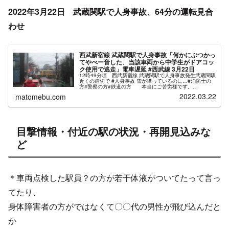
2022年3月22日 武蔵関駅で人身事故、64分の運転見合
わせ
西武新宿線 武蔵関駅で人身事故「何かにぶつかっ
てやべー音した、当該車両から中学生がドアコッ
ク使用で逃走」電車遅延 #西武線 3月22日
12時49分頃 西武新宿線 武蔵関駅で人身事故発生武蔵関駅
近くの踏切で #人身事故 雪が降っているのに…#消防士の
方#警察の方#鉄道の方 本当にご苦労様です。
pic.twitter.com/kEf3YZuSGd— 武蔵関 関根整骨院 （...
2022.03.22
matomebu.com
目撃情報・付近の駅の状況・再開見込みな
ど
＊車両点検した駅員？の方が若干体液がついてたって言っ
てたり、
身体障害者の方がではなくて〇〇代の男性が飛び込んだと
か