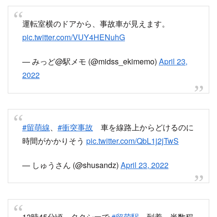
運転室横のドアから、事故車が見えます。
pic.twitter.com/VUY4HENuhG
— みっど@駅メモ (@midss_ekimemo)
April 23,
2022
#留萌線
、
#衝突事故
車を線路上からどけるのに
時間がかかりそう
pic.twitter.com/QbL1j2jTwS
— しゅうさん (@shusandz)
April 23, 2022
13時45分頃、タクシーで
#留萌駅
到着。半数程
度は、留萌観光あきらめて、深川へ戻っていっ