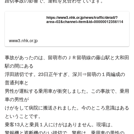
https://www3.nhk.or.jp/news/traffic/detail/?
area=02&channel=item&id=00000012356114
www3.nhk.or.jp
事故があったのは、留萌市のＪＲ留萌線の藤山駅と大和田
駅の間にある
浮田踏切です。23日正午すぎ、深川⇒留萌の１両編成の
普通列車と
男性が運転する乗用車が衝突しました。この事故で、乗用
車の男性が
けがをして病院に搬送されました。今のところ意識はある
ということです。
乗客13人と乗員１人にけがはありません。現場は、
警報機と遮断機のない踏切で、警察は、乗用車の男性の
身元の確認をすすめるとともに、当時の状況を詳しく調べ