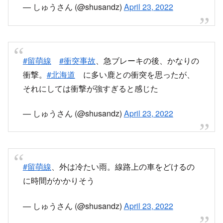
#留萌線
#衝突事故
、急ブレーキの後、かなりの
衝撃。
#北海道
に多い鹿との衝突を思ったが、
それにしては衝撃が強すぎると感じた
— しゅうさん (@shusandz)
April 23, 2022
#留萌線
、外は冷たい雨。線路上の車をどけるの
に時間がかかりそう
— しゅうさん (@shusandz)
April 23, 2022
#留萌線
#衝突事故
、警察による現場検証中。留
萌駅手前7-8kmとのこと