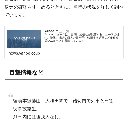
ています。
Yahoo!ニュース
Yahoo!ニュースは、新聞・通信社が配信するニュースのほ
か、映像、雑誌や個人の書き手が執筆する記事など多種多
様なニュースを掲載しています。
news.yahoo.co.jp
目撃情報など
留萌本線藤山～大和田間で、踏切内で列車と車衝
突事故発生。
列車内には怪我人なし。
— みっど@駅メモ (@midss_ekimemo)
April 23,
2022